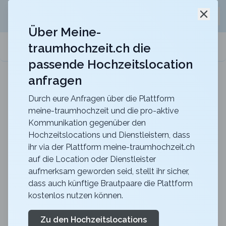
Jetzt kostenlos
unverbindliche Offerte
für eure
Schli
Hochzeitslocation anfordern!
Über Meine-
traumhochzeit.ch die
meine-traumhochzeit.ch
passende Hochzeitslocation
anfragen
b_smart hotel Schönenwerd
Für ein zauberhaftes Hochzeitsfest
Durch eure Anfragen über die Plattform
meine-traumhochzeit und die pro-aktive
Findet die besten
Kommunikation gegenüber den
Hochzeitslocations der
Hochzeitslocations und Dienstleistern, dass
ihr via der Plattform meine-traumhochzeit.ch
Schweiz
auf die Location oder Dienstleister
aufmerksam geworden seid, stellt ihr sicher,
Bist du auf der Suche nach einer passenden
dass auch künftige Brautpaare die Plattform
Hochzeitslocation? Bei uns findest du mit einigen
kostenlos nutzen können.
wenigen Klicks deine Traumlocation und das
kostenlos.
Zu den Hochzeitslocations