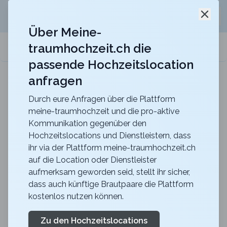
Jetzt kostenlos
unverbindliche Offerte
für eure
Schli
Hochzeitslocation anfordern!
Über Meine-
traumhochzeit.ch die
meine-traumhochzeit.ch
passende Hochzeitslocation
anfragen
Berghotel Hahnenmoos
Heiraten mit unvergesslicher Aussicht mitten in
den Berner Oberländer Bergen
Durch eure Anfragen über die Plattform
meine-traumhochzeit und die pro-aktive
Junggesellenabschied
Kommunikation gegenüber den
Hochzeitslocations und Dienstleistern, dass
ihr via der Plattform meine-traumhochzeit.ch
Bist du dabei, euren Junggesellenabschied zu planen
auf die Location oder Dienstleister
aufmerksam geworden seid, stellt ihr sicher,
und suchst nach spannenden und erlebnisreichen
dass auch künftige Brautpaare die Plattform
Ideen? Dann bist du bei uns genau richtig! Wir bieten
kostenlos nutzen können.
eine Vielzahl an Aktivitäten, die jeden Geschmack
treffen. Egal, ob ihr Lust auf einen aufregenden Escape
Zu den Hochzeitslocations