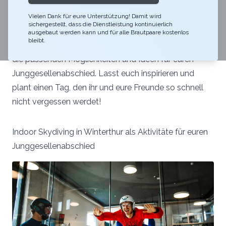
Room, actionreiches Paintball, einen lehrreichen
Barkurs, eine entspannte Weinwanderung, ein
Vielen Dank für eure Unterstützung! Damit wird
sichergestellt, dass die Dienstleistung kontinuierlich
aufregendes Indoor Skydiving, ein genussvolles
ausgebaut werden kann und für alle Brautpaare kostenlos
bleibt.
Winetasting oder vieles mehr habt – bei uns findet ihr
die passenden Möglichkeiten und Ideen für euren
Junggesellenabschied. Lasst euch inspirieren und
plant einen Tag, den ihr und eure Freunde so schnell
nicht vergessen werdet!
Indoor Skydiving in Winterthur als Aktivitäte für euren
Junggesellenabschied