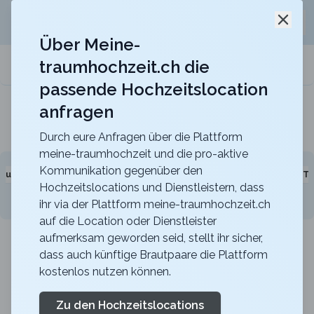
Jetzt kostenlos
unverbindliche Offerte
für eure
Schli
Hochzeitslocation anfordern!
Über Meine-
traumhochzeit.ch die
meine-traumhochzeit.ch
passende Hochzeitslocation
anfragen
Maxililian
Für eine unvergessliche Feier mit einer herrlich
rustikalen Atmosphäre
Durch eure Anfragen über die Plattform
meine-traumhochzeit und die pro-aktive
Kommunikation gegenüber den
sundheit und Beauty
Gourmet
Kreativität
Feiern
Tr
Hochzeitslocations und Dienstleistern, dass
ihr via der Plattform meine-traumhochzeit.ch
auf die Location oder Dienstleister
aufmerksam geworden seid, stellt ihr sicher,
dass auch künftige Brautpaare die Plattform
kostenlos nutzen können.
63
Resultate
zurücksetzen
Filter
Zu den Hochzeitslocations