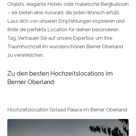
Chalets, elegante Hotels oder malerische Bergkulissen
Vielen Dank für eure Unterstützung! Damit wird
– wir bieten eine Auswahl, die jeden Wunsch erfüllt.
sichergestellt, dass die Dienstleistung kontinuierlich
ausgebaut werden kann und für alle Brautpaare kostenlos
Lass dich von unseren Empfehlungen inspirieren und
bleibt.
finde die perfekte Location für deinen besonderen
Tag. Vertrauen Sie auf unsere Expertise, um Ihre
Traumhochzeit im wunderschönen Berner Oberland
zu verwirklichen.
Zu den besten Hochzeitslocations im
Berner Oberland
Hochzeitslocation Gstaad Palace im Berner Oberland