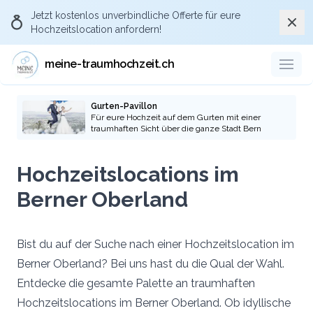
Jetzt kostenlos
unverbindliche Offerte
für eure
Schli
Hochzeitslocation anfordern!
Über Meine-
traumhochzeit.ch die
meine-traumhochzeit.ch
passende Hochzeitslocation
anfragen
Gurten-Pavillon
Für eure Hochzeit auf dem Gurten mit einer
traumhaften Sicht über die ganze Stadt Bern
Durch eure Anfragen über die Plattform
meine-traumhochzeit und die pro-aktive
Hochzeitslocations im
Kommunikation gegenüber den
Hochzeitslocations und Dienstleistern, dass
Berner Oberland
ihr via der Plattform meine-traumhochzeit.ch
auf die Location oder Dienstleister
aufmerksam geworden seid, stellt ihr sicher,
Bist du auf der Suche nach einer Hochzeitslocation im
dass auch künftige Brautpaare die Plattform
Berner Oberland? Bei uns hast du die Qual der Wahl.
kostenlos nutzen können.
Entdecke die gesamte Palette an traumhaften
Hochzeitslocations im Berner Oberland. Ob idyllische
Zu den Hochzeitslocations