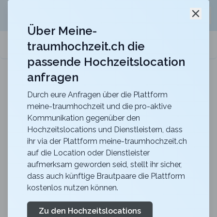
Jetzt kostenlos
unverbindliche Offerte
für eure
Schli
Hochzeitslocation anfordern!
Über Meine-
traumhochzeit.ch die
meine-traumhochzeit.ch
passende Hochzeitslocation
anfragen
Berghotel Hahnenmoos
Heiraten mit unvergesslicher Aussicht mitten in
den Berner Oberländer Bergen
Durch eure Anfragen über die Plattform
meine-traumhochzeit und die pro-aktive
Polterabend in Zürich
Kommunikation gegenüber den
Hochzeitslocations und Dienstleistern, dass
planen
ihr via der Plattform meine-traumhochzeit.ch
auf die Location oder Dienstleister
aufmerksam geworden seid, stellt ihr sicher,
Zürich bietet alles, was dein Herz begehrt und hat
dass auch künftige Brautpaare die Plattform
auch für jeden Geschmack die passende Aktivität. Der
kostenlos nutzen können.
Kanton Zürich zeichnet sich durch seine Vielfalt aus,
sei es ein spannender Escape Room in der Stadt
Zu den Hochzeitslocations