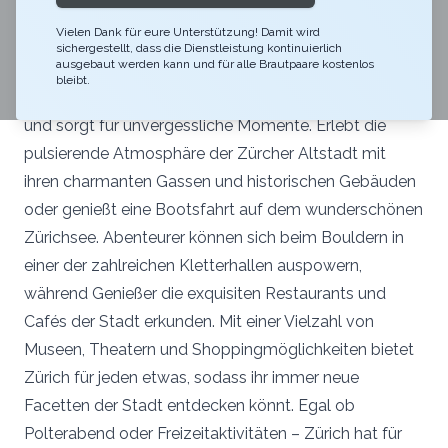
Zürich, aufregendes Indoor Skydiving in Winterthur
Vielen Dank für eure Unterstützung! Damit wird
oder genussvolles Winetasting an einer von euch
sichergestellt, dass die Dienstleistung kontinuierlich
ausgebaut werden kann und für alle Brautpaare kostenlos
ausgewählten Location. Plant ihr einen Polterabend in
bleibt.
Zürich? Die Stadt bietet dafür unzählige Möglichkeiten
und sorgt für unvergessliche Momente. Erlebt die
pulsierende Atmosphäre der Zürcher Altstadt mit
ihren charmanten Gassen und historischen Gebäuden
oder genießt eine Bootsfahrt auf dem wunderschönen
Zürichsee. Abenteurer können sich beim Bouldern in
einer der zahlreichen Kletterhallen auspowern,
während Genießer die exquisiten Restaurants und
Cafés der Stadt erkunden. Mit einer Vielzahl von
Museen, Theatern und Shoppingmöglichkeiten bietet
Zürich für jeden etwas, sodass ihr immer neue
Facetten der Stadt entdecken könnt. Egal ob
Polterabend oder Freizeitaktivitäten – Zürich hat für