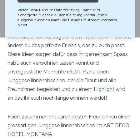
Junggesellinnenabschied unvergesslich wird. Ob eine
luxuriöse Suite mit Wellnessangebot für pure
Vielen Dank für eure Unterstützung! Damit wird
sichergestellt, dass die Dienstleistung kontinuierlich
Entspannung, ein aufregendes Fotoshooting für tolle
ausgebaut werden kann und für alle Brautpaare kostenlos
bleibt.
Erinnerungen, ein genussvolles Winetasting oder ein
unterhaltsamer Ausflug auf dem Fajita-Schiff – bei uns
findest du das perfekte Erlebnis, das zu euch passt.
Diese Ideen sorgen dafür, dass ihr gemeinsam Spass
habt, euch verwöhnen lassen könnt und
unvergessliche Momente erlebt. Plane einen
Junggesellinnenabschied, der die Braut und alle
Freundinnen begeistert und zu einem Highlight wird,
an das ihr euch noch lange erinnern werdet!
Feiert zusammen mit euren besten Freundinnen einen
grossartigen Junggesellinnenabschied im ART DECO
HOTEL MONTANA