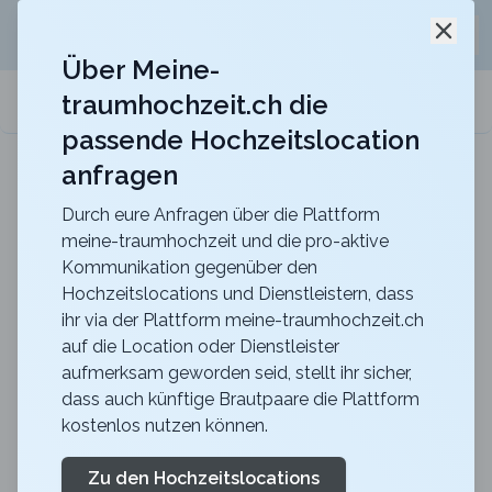
Jetzt kostenlos
unverbindliche Offerte
für eure
Schli
Hochzeitslocation anfordern!
Über Meine-
traumhochzeit.ch die
meine-traumhochzeit.ch
passende Hochzeitslocation
anfragen
Maxililian
Für eine unvergessliche Feier mit einer herrlich
rustikalen Atmosphäre
Durch eure Anfragen über die Plattform
meine-traumhochzeit und die pro-aktive
Junggesellinnenabschied
Kommunikation gegenüber den
Hochzeitslocations und Dienstleistern, dass
ihr via der Plattform meine-traumhochzeit.ch
Bist du gerade dabei, den Junggesellinnenabschied für
auf die Location oder Dienstleister
aufmerksam geworden seid, stellt ihr sicher,
die Braut und eure Freundinnen zu planen und suchst
dass auch künftige Brautpaare die Plattform
nach spannenden und besonderen Ideen? Dann bist
kostenlos nutzen können.
du hier genau richtig! Wir bieten für jeden Geschmack
das passende Angebot, damit der
Zu den Hochzeitslocations