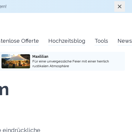
Schlie
ern!
tenlose Offerte
Hochzeitsblog
Tools
News
Maxililian
Für eine unvergessliche Feier mit einer herrlich
rustikalen Atmosphäre
im
 eindrückliche