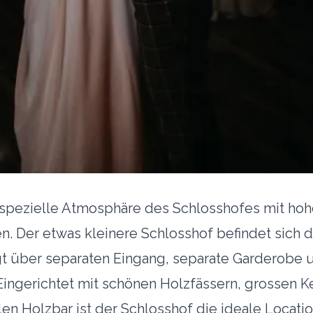
e spezielle Atmosphäre des Schlosshofes mit h
n. Der etwas kleinere Schlosshof befindet sich 
gt über separaten Eingang, separate Garderobe 
Eingerichtet mit schönen Holzfässern, grossen 
len Holzbar ist der Schlosshof die ideale Locatio