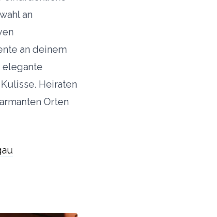
swahl an
ven
ente an deinem
e elegante
 Kulisse. Heiraten
harmanten Orten
gau