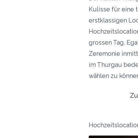
aufmerksam geworden seid, stellt ihr sicher,
Kulisse für eine 
dass auch künftige Brautpaare die Plattform
kostenlos nutzen können.
erstklassigen Lo
Hochzeitslocati
Zu den Hochzeitslocations
grossen Tag. Ega
Vielen Dank für eure Unterstützung! Damit wird sichergestellt, dass die
Zeremonie inmitte
Dienstleistung kontinuierlich ausgebaut werden kann und für alle
Brautpaare kostenlos bleibt.
im Thurgau bedeu
wählen zu können
Zu
Hochzeitslocatio