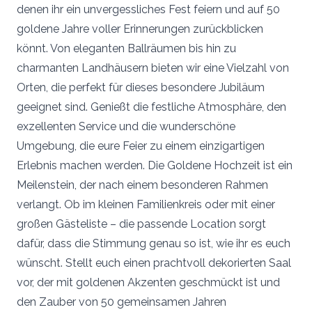
denen ihr ein unvergessliches Fest feiern und auf 50
Vielen Dank für eure Unterstützung! Damit wird
goldene Jahre voller Erinnerungen zurückblicken
sichergestellt, dass die Dienstleistung kontinuierlich
ausgebaut werden kann und für alle Brautpaare kostenlos
könnt. Von eleganten Ballräumen bis hin zu
bleibt.
charmanten Landhäusern bieten wir eine Vielzahl von
Orten, die perfekt für dieses besondere Jubiläum
geeignet sind. Genießt die festliche Atmosphäre, den
exzellenten Service und die wunderschöne
Umgebung, die eure Feier zu einem einzigartigen
Erlebnis machen werden. Die Goldene Hochzeit ist ein
Meilenstein, der nach einem besonderen Rahmen
verlangt. Ob im kleinen Familienkreis oder mit einer
großen Gästeliste – die passende Location sorgt
dafür, dass die Stimmung genau so ist, wie ihr es euch
wünscht. Stellt euch einen prachtvoll dekorierten Saal
vor, der mit goldenen Akzenten geschmückt ist und
den Zauber von 50 gemeinsamen Jahren