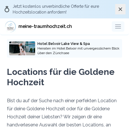
Jetzt kostenlos
unverbindliche Offerte
für eure
Schli
Hochzeitslocation anfordern!
Über Meine-
traumhochzeit.ch die
meine-traumhochzeit.ch
passende Hochzeitslocation
anfragen
Hotel Belvoir Lake View & Spa
Heiraten im Hotel Belvoir mit unvergesslichem Blick
über den Zürichsee
Durch eure Anfragen über die Plattform
meine-traumhochzeit und die pro-aktive
Locations für die Goldene
Kommunikation gegenüber den
Hochzeitslocations und Dienstleistern, dass
Hochzeit
ihr via der Plattform meine-traumhochzeit.ch
auf die Location oder Dienstleister
aufmerksam geworden seid, stellt ihr sicher,
Bist du auf der Suche nach einer perfekten Location
dass auch künftige Brautpaare die Plattform
für deine Goldene Hochzeit oder für die Goldene
kostenlos nutzen können.
Hochzeit deiner Liebsten? Wir zeigen dir eine
handverlesene Auswahl der besten Locations, an
Zu den Hochzeitslocations