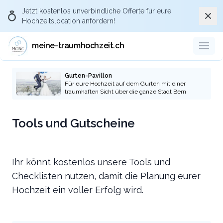
Jetzt kostenlos
unverbindliche Offerte
für eure
Schli
Hochzeitslocation anfordern!
meine-traumhochzeit.ch
Gurten-Pavillon
Für eure Hochzeit auf dem Gurten mit einer
traumhaften Sicht über die ganze Stadt Bern
Tools und Gutscheine
Ihr könnt kostenlos unsere Tools und
Checklisten nutzen, damit die Planung eurer
Hochzeit ein voller Erfolg wird.