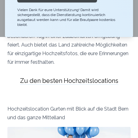
idyllisches Weingut oder ein malerischer Garten – die
ländlichen Hochzeitslocations in der Schweiz bieten
Vielen Dank für eure Unterstützung! Damit wird
sichergestellt, dass die Dienstleistung kontinuierlich
für jedes Brautpaar das perfekte Ambiente. Genießt
ausgebaut werden kann und für alle Brautpaare kostenlos
bleibt.
die Ruhe und Schönheit der Natur, während ihr euren
besonderen Tag in einer zauberhaften Umgebung
feiert. Auch bietet das Land zahlreiche Möglichkeiten
für einzigartige Hochzeitsfotos, die eure Erinnerungen
für immer festhalten.
Zu den besten Hochzeitslocations
Hochzeitslocation Gurten mit Blick auf die Stadt Bern
und das ganze Mittelland