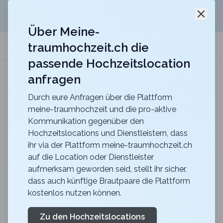
Jetzt kostenlos
unverbindliche Offerte
für eure
Schli
Hochzeitslocation anfordern!
Über Meine-
traumhochzeit.ch die
meine-traumhochzeit.ch
passende Hochzeitslocation
anfragen
Hotel Belvoir Lake View & Spa
Heiraten im Hotel Belvoir mit unvergesslichem Blick
über den Zürichsee
Durch eure Anfragen über die Plattform
meine-traumhochzeit und die pro-aktive
Heiraten auf dem Land
Kommunikation gegenüber den
Hochzeitslocations und Dienstleistern, dass
ihr via der Plattform meine-traumhochzeit.ch
Du bist auf der Suche nach einer Location für deine
auf die Location oder Dienstleister
aufmerksam geworden seid, stellt ihr sicher,
Hochzeit in der Schweiz? Heiraten auf dem Land ist
dass auch künftige Brautpaare die Plattform
voll im Trend, und es gibt eine breite Auswahl an
kostenlos nutzen können.
herausragenden Locations für eine Traumhochzeit in
der Natur. Ob ein romantischer Bauernhof, ein
Zu den Hochzeitslocations