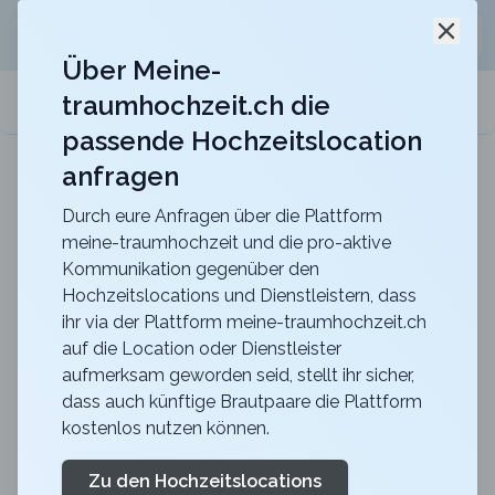
Jetzt kostenlos
unverbindliche Offerte
für eure
Schli
Hochzeitslocation anfordern!
Über Meine-
traumhochzeit.ch die
meine-traumhochzeit.ch
passende Hochzeitslocation
anfragen
Berghotel Hahnenmoos
Heiraten mit unvergesslicher Aussicht mitten in
den Berner Oberländer Bergen
Durch eure Anfragen über die Plattform
meine-traumhochzeit und die pro-aktive
Polterabend Frau
Kommunikation gegenüber den
Hochzeitslocations und Dienstleistern, dass
ihr via der Plattform meine-traumhochzeit.ch
Bist du gerade dabei, den Polterabend für die Braut
auf die Location oder Dienstleister
aufmerksam geworden seid, stellt ihr sicher,
und eure Freundinnen zu planen und suchst nach
dass auch künftige Brautpaare die Plattform
spannenden und besonderen Ideen? Dann bist du bei
kostenlos nutzen können.
uns genau richtig! Wir bieten für jeden Geschmack das
passende Angebot, damit der Polterabend zu einem
Zu den Hochzeitslocations