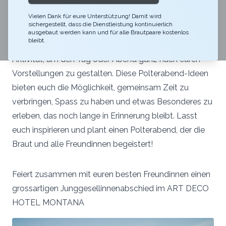
unvergesslichen Erlebnis wird. Ob eine luxuriöse Suite
mit Wellnessangebot, ein aufregendes Fotoshooting,
Vielen Dank für eure Unterstützung! Damit wird
sichergestellt, dass die Dienstleistung kontinuierlich
ein genussvolles Winetasting oder ein Ausflug auf
ausgebaut werden kann und für alle Brautpaare kostenlos
bleibt.
dem Fajita-Schiff – bei uns findest du die perfekte
Aktivität, um den Tag oder Abend ganz nach euren
Vorstellungen zu gestalten. Diese Polterabend-Ideen
bieten euch die Möglichkeit, gemeinsam Zeit zu
verbringen, Spass zu haben und etwas Besonderes zu
erleben, das noch lange in Erinnerung bleibt. Lasst
euch inspirieren und plant einen Polterabend, der die
Braut und alle Freundinnen begeistert!
Feiert zusammen mit euren besten Freundinnen einen
grossartigen Junggesellinnenabschied im ART DECO
HOTEL MONTANA