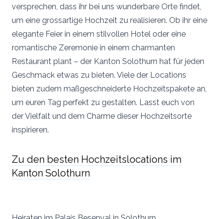
versprechen, dass ihr bei uns wunderbare Orte findet,
Vielen Dank für eure Unterstützung! Damit wird
um eine grossartige Hochzeit zu realisieren. Ob ihr eine
sichergestellt, dass die Dienstleistung kontinuierlich
ausgebaut werden kann und für alle Brautpaare kostenlos
elegante Feier in einem stilvollen Hotel oder eine
bleibt.
romantische Zeremonie in einem charmanten
Restaurant plant – der Kanton Solothurn hat für jeden
Geschmack etwas zu bieten. Viele der Locations
bieten zudem maßgeschneiderte Hochzeitspakete an,
um euren Tag perfekt zu gestalten. Lasst euch von
der Vielfalt und dem Charme dieser Hochzeitsorte
inspirieren.
Zu den besten Hochzeitslocations im
Kanton Solothurn
Heiraten im Palais Besenval in Solothurn