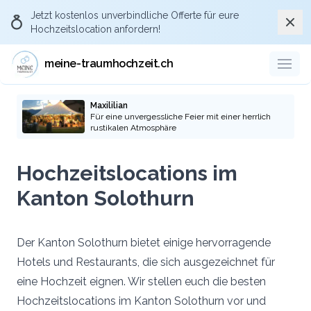
Jetzt kostenlos
unverbindliche Offerte
für eure
Schli
Hochzeitslocation anfordern!
Über Meine-
traumhochzeit.ch die
meine-traumhochzeit.ch
passende Hochzeitslocation
anfragen
Maxililian
Für eine unvergessliche Feier mit einer herrlich
rustikalen Atmosphäre
Durch eure Anfragen über die Plattform
meine-traumhochzeit und die pro-aktive
Hochzeitslocations im
Kommunikation gegenüber den
Hochzeitslocations und Dienstleistern, dass
Kanton Solothurn
ihr via der Plattform meine-traumhochzeit.ch
auf die Location oder Dienstleister
aufmerksam geworden seid, stellt ihr sicher,
Der Kanton Solothurn bietet einige hervorragende
dass auch künftige Brautpaare die Plattform
Hotels und Restaurants, die sich ausgezeichnet für
kostenlos nutzen können.
eine Hochzeit eignen. Wir stellen euch die besten
Hochzeitslocations im Kanton Solothurn vor und
Zu den Hochzeitslocations