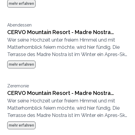
Hotspot und im Sommer eine entspannte
mehr erfahren
Sonnenterrasse.
Abendessen
CERVO Mountain Resort - Madre Nostra
Wer seine Hochzeit unter freiem Himmel und mit
Terrasse und Deck
Matterhornblick feiern möchte, wird hier fündig. Die
Terrasse des Madre Nostra ist im Winter ein Apres-Ski
Hotspot und im Sommer eine entspannte
mehr erfahren
Sonnenterrasse.
Zeremonie
CERVO Mountain Resort - Madre Nostra
Wer seine Hochzeit unter freiem Himmel und mit
Terrasse und Deck
Matterhornblick feiern möchte, wird hier fündig. Die
Terrasse des Madre Nostra ist im Winter ein Apres-Ski
Hotspot und im Sommer eine entspannte
mehr erfahren
Sonnenterrasse.