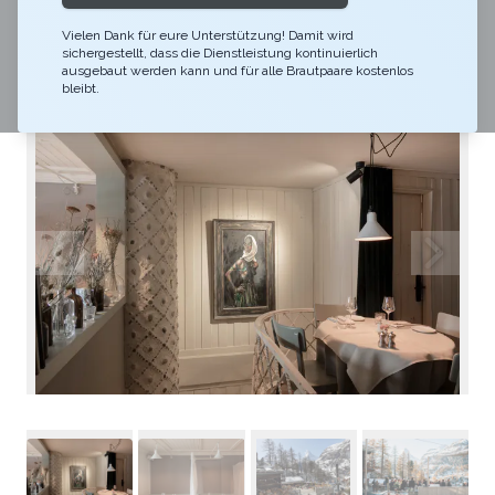
Im Madre Nostra findet man Alpin-Italienisches Flair
Vielen Dank für eure Unterstützung! Damit wird
verteilt auf vier Räume und zwei Etagen.
sichergestellt, dass die Dienstleistung kontinuierlich
ausgebaut werden kann und für alle Brautpaare kostenlos
bleibt.