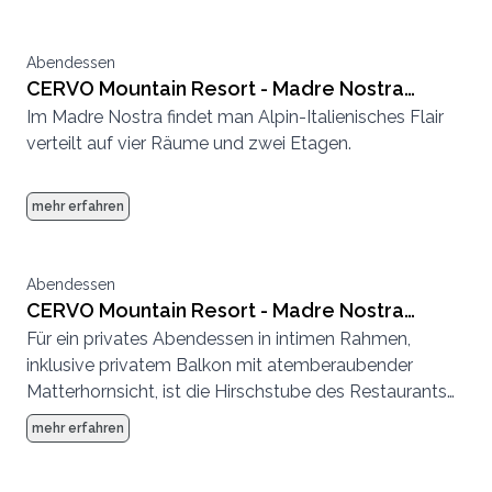
Abendessen
CERVO Mountain Resort - Madre Nostra
Im Madre Nostra findet man Alpin-Italienisches Flair
grosse Stube
verteilt auf vier Räume und zwei Etagen.
mehr erfahren
Abendessen
CERVO Mountain Resort - Madre Nostra
Für ein privates Abendessen in intimen Rahmen,
Hirschstube
inklusive privatem Balkon mit atemberaubender
Matterhornsicht, ist die Hirschstube des Restaurants
Madre Nostra der perfekte Ort.
mehr erfahren