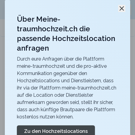
Jetzt kostenlos
unverbindliche Offerte
für eure
Schli
Hochzeitslocation anfordern!
Über Meine-
traumhochzeit.ch die
meine-traumhochzeit.ch
passende Hochzeitslocation
anfragen
ART DECO HOTEL MONTANA
Für eure Hochzeit mit einmaligem Blick auf den
Vierwaldstättersee
Durch eure Anfragen über die Plattform
meine-traumhochzeit und die pro-aktive
Zurück zur Suche
Kommunikation gegenüber den
Hochzeitslocations und Dienstleistern, dass
CERVO Mountain Resort -
ihr via der Plattform meine-traumhochzeit.ch
auf die Location oder Dienstleister
Madre Nostra Rehstube
aufmerksam geworden seid, stellt ihr sicher,
4.7
dass auch künftige Brautpaare die Plattform
kostenlos nutzen können.
VS
Abendessen
Zermatt
Merkliste
Link teilen
Zu den Hochzeitslocations