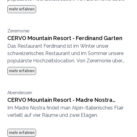
Abendessen bis zur Party, hier können wir eine
mehr erfahren
komplette Hochzeit von Anfang bis Ende
durchführen.
Zeremonie
CERVO Mountain Resort - Ferdinand Garten
Das Restaurant Ferdinand ist im Winter unser
schweizerisches Restaurant und im Sommer unsere
populärste Hochzeitslocation. Von Zeremonie über
Abendessen bis zur Party, hier können wir eine
mehr erfahren
komplette Hochzeit von Anfang bis Ende
durchführen.
Abendessen
CERVO Mountain Resort - Madre Nostra
Im Madre Nostra findet man Alpin-Italienisches Flair
kleine Stube
verteilt auf vier Räume und zwei Etagen.
mehr erfahren