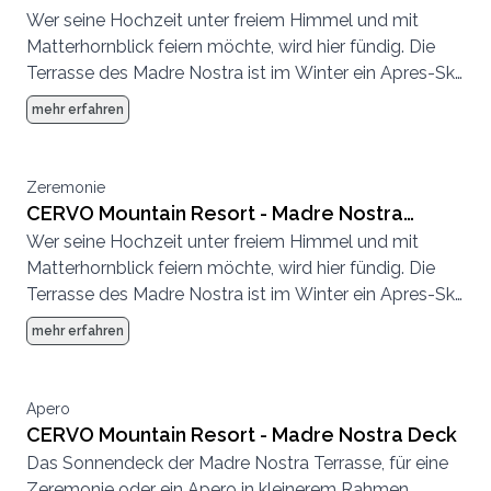
Wer seine Hochzeit unter freiem Himmel und mit
Terrasse
Matterhornblick feiern möchte, wird hier fündig. Die
Terrasse des Madre Nostra ist im Winter ein Apres-Ski
Hotspot und im Sommer eine entspannte
mehr erfahren
Sonnenterrasse.
Zeremonie
CERVO Mountain Resort - Madre Nostra
Wer seine Hochzeit unter freiem Himmel und mit
Terrasse
Matterhornblick feiern möchte, wird hier fündig. Die
Terrasse des Madre Nostra ist im Winter ein Apres-Ski
Hotspot und im Sommer eine entspannte
mehr erfahren
Sonnenterrasse.
Apero
CERVO Mountain Resort - Madre Nostra Deck
Das Sonnendeck der Madre Nostra Terrasse, für eine
Zeremonie oder ein Apero in kleinerem Rahmen.