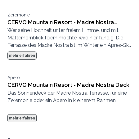
Zeremonie
CERVO Mountain Resort - Madre Nostra
Wer seine Hochzeit unter freiem Himmel und mit
Terrasse
Matterhornblick feiern möchte, wird hier fündig. Die
Terrasse des Madre Nostra ist im Winter ein Apres-Ski
Hotspot und im Sommer eine entspannte
mehr erfahren
Sonnenterrasse.
Apero
CERVO Mountain Resort - Madre Nostra Deck
Das Sonnendeck der Madre Nostra Terrasse, für eine
Zeremonie oder ein Apero in kleinerem Rahmen.
mehr erfahren