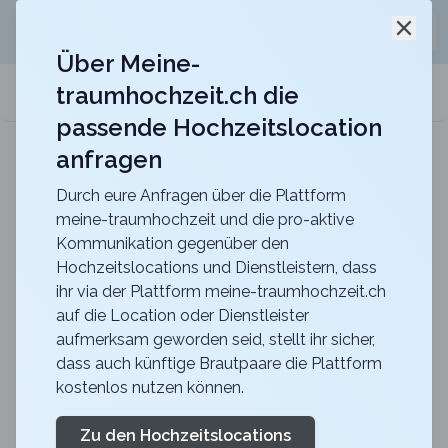
Jetzt kostenlos
unverbindliche Offerte
für eure
Schli
Hochzeitslocation anfordern!
Über Meine-
traumhochzeit.ch die
meine-traumhochzeit.ch
passende Hochzeitslocation
anfragen
Hotel Belvoir Lake View & Spa
Heiraten im Hotel Belvoir mit unvergesslichem Blick
über den Zürichsee
Durch eure Anfragen über die Plattform
meine-traumhochzeit und die pro-aktive
Zurück zur Suche
Kommunikation gegenüber den
Hochzeitslocations und Dienstleistern, dass
CERVO Mountain Resort -
ihr via der Plattform meine-traumhochzeit.ch
auf die Location oder Dienstleister
Madre Nostra Terrasse und
aufmerksam geworden seid, stellt ihr sicher,
Deck
dass auch künftige Brautpaare die Plattform
kostenlos nutzen können.
4.7
VS
Zu den Hochzeitslocations