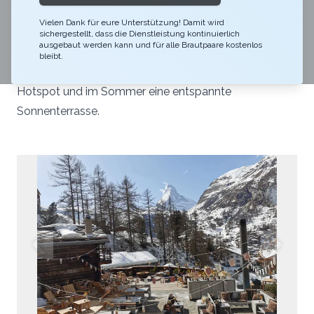
Apero
Zermatt
Merkliste
Link teilen
Vielen Dank für eure Unterstützung! Damit wird
Wer seine Hochzeit unter freiem Himmel und mit
sichergestellt, dass die Dienstleistung kontinuierlich
ausgebaut werden kann und für alle Brautpaare kostenlos
Matterhornblick feiern möchte, wird hier fündig. Die
bleibt.
Terrasse des Madre Nostra ist im Winter ein Apres-Ski
Hotspot und im Sommer eine entspannte
Sonnenterrasse.