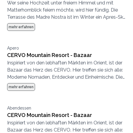
Wer seine Hochzeit unter freiem Himmel und mit
Terrasse und Deck
Matterhornblick feiern möchte, wird hier fündig. Die
Terrasse des Madre Nostra ist im Winter ein Apres-Ski
Hotspot und im Sommer eine entspannte
mehr erfahren
Sonnenterrasse.
Apero
CERVO Mountain Resort - Bazaar
Inspiriert von den lebhaften Märkten im Orient, ist der
Bazaar das Herz des CERVO. Hier treffen sie sich alle:
Moderne Nomaden, Entdecker und Einheimische. Die
Atmosphäre ist entspannt, es wird geplaudert,
mehr erfahren
getrunken, getroffen, gespeist.
Abendessen
CERVO Mountain Resort - Bazaar
Inspiriert von den lebhaften Märkten im Orient, ist der
Bazaar das Herz des CERVO. Hier treffen sie sich alle: