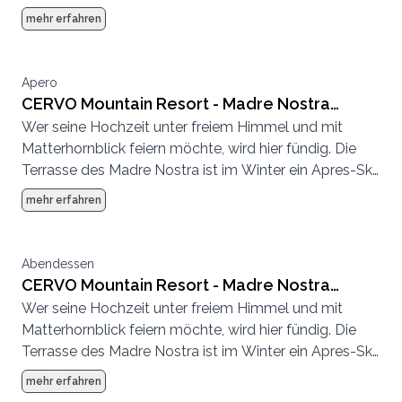
mehr erfahren
Apero
CERVO Mountain Resort - Madre Nostra
Wer seine Hochzeit unter freiem Himmel und mit
Terrasse
Matterhornblick feiern möchte, wird hier fündig. Die
Terrasse des Madre Nostra ist im Winter ein Apres-Ski
Hotspot und im Sommer eine entspannte
mehr erfahren
Sonnenterrasse.
Abendessen
CERVO Mountain Resort - Madre Nostra
Wer seine Hochzeit unter freiem Himmel und mit
Terrasse
Matterhornblick feiern möchte, wird hier fündig. Die
Terrasse des Madre Nostra ist im Winter ein Apres-Ski
Hotspot und im Sommer eine entspannte
mehr erfahren
Sonnenterrasse.