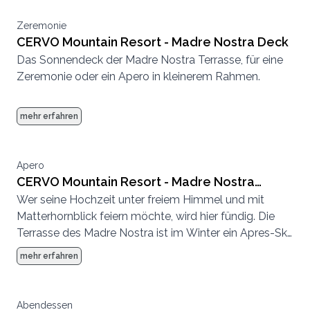
Zeremonie
CERVO Mountain Resort - Madre Nostra Deck
Das Sonnendeck der Madre Nostra Terrasse, für eine
Zeremonie oder ein Apero in kleinerem Rahmen.
mehr erfahren
Apero
CERVO Mountain Resort - Madre Nostra
Wer seine Hochzeit unter freiem Himmel und mit
Terrasse und Deck
Matterhornblick feiern möchte, wird hier fündig. Die
Terrasse des Madre Nostra ist im Winter ein Apres-Ski
Hotspot und im Sommer eine entspannte
mehr erfahren
Sonnenterrasse.
Abendessen