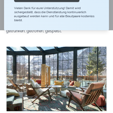
Inspiriert von den lebhaften Märkten im Orient, ist der
Vielen Dank für eure Unterstützung! Damit wird
Bazaar das Herz des CERVO. Hier treffen sie sich alle:
sichergestellt, dass die Dienstleistung kontinuierlich
Moderne Nomaden, Entdecker und Einheimische. Die
ausgebaut werden kann und für alle Brautpaare kostenlos
bleibt.
Atmosphäre ist entspannt, es wird geplaudert,
getrunken, getroffen, gespeist.