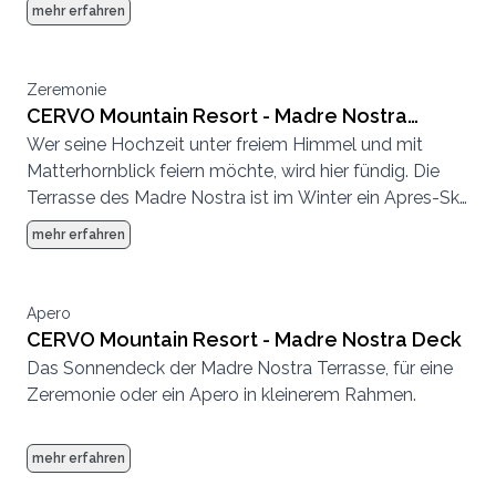
Hotspot und im Sommer eine entspannte
mehr erfahren
Sonnenterrasse.
Zeremonie
CERVO Mountain Resort - Madre Nostra
Wer seine Hochzeit unter freiem Himmel und mit
Terrasse
Matterhornblick feiern möchte, wird hier fündig. Die
Terrasse des Madre Nostra ist im Winter ein Apres-Ski
Hotspot und im Sommer eine entspannte
mehr erfahren
Sonnenterrasse.
Apero
CERVO Mountain Resort - Madre Nostra Deck
Das Sonnendeck der Madre Nostra Terrasse, für eine
Zeremonie oder ein Apero in kleinerem Rahmen.
mehr erfahren