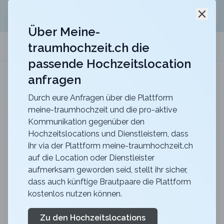
Jetzt kostenlos
unverbindliche Offerte
für eure
Schli
Hochzeitslocation anfordern!
Über Meine-
traumhochzeit.ch die
meine-traumhochzeit.ch
passende Hochzeitslocation
anfragen
Hotel Belvoir Lake View & Spa
Heiraten im Hotel Belvoir mit unvergesslichem Blick
über den Zürichsee
Durch eure Anfragen über die Plattform
meine-traumhochzeit und die pro-aktive
Zurück zur Suche
Kommunikation gegenüber den
Hochzeitslocations und Dienstleistern, dass
CERVO Mountain Resort -
ihr via der Plattform meine-traumhochzeit.ch
auf die Location oder Dienstleister
Bazaar
aufmerksam geworden seid, stellt ihr sicher,
4.7
dass auch künftige Brautpaare die Plattform
kostenlos nutzen können.
VS
Zeremonie
Zermatt
Merkliste
Link teilen
Zu den Hochzeitslocations