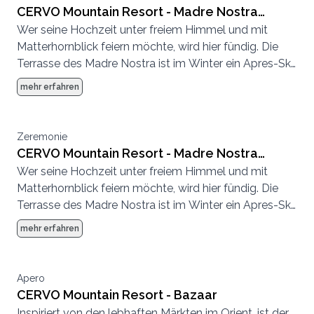
CERVO Mountain Resort - Madre Nostra
Wer seine Hochzeit unter freiem Himmel und mit
Terrasse und Deck
Matterhornblick feiern möchte, wird hier fündig. Die
Terrasse des Madre Nostra ist im Winter ein Apres-Ski
Hotspot und im Sommer eine entspannte
mehr erfahren
Sonnenterrasse.
Zeremonie
CERVO Mountain Resort - Madre Nostra
Wer seine Hochzeit unter freiem Himmel und mit
Terrasse und Deck
Matterhornblick feiern möchte, wird hier fündig. Die
Terrasse des Madre Nostra ist im Winter ein Apres-Ski
Hotspot und im Sommer eine entspannte
mehr erfahren
Sonnenterrasse.
Apero
CERVO Mountain Resort - Bazaar
Inspiriert von den lebhaften Märkten im Orient, ist der