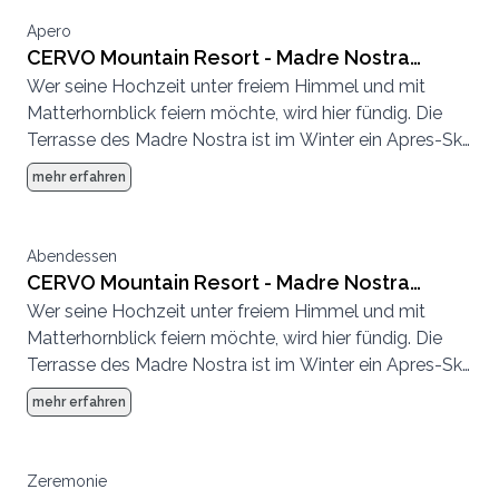
Apero
CERVO Mountain Resort - Madre Nostra
Wer seine Hochzeit unter freiem Himmel und mit
Terrasse
Matterhornblick feiern möchte, wird hier fündig. Die
Terrasse des Madre Nostra ist im Winter ein Apres-Ski
Hotspot und im Sommer eine entspannte
mehr erfahren
Sonnenterrasse.
Abendessen
CERVO Mountain Resort - Madre Nostra
Wer seine Hochzeit unter freiem Himmel und mit
Terrasse
Matterhornblick feiern möchte, wird hier fündig. Die
Terrasse des Madre Nostra ist im Winter ein Apres-Ski
Hotspot und im Sommer eine entspannte
mehr erfahren
Sonnenterrasse.
Zeremonie