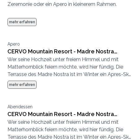
Zeremonie oder ein Apero in kleinerem Rahmen.
mehr erfahren
Apero
CERVO Mountain Resort - Madre Nostra
Wer seine Hochzeit unter freiem Himmel und mit
Terrasse und Deck
Matterhornblick feiern möchte, wird hier fündig. Die
Terrasse des Madre Nostra ist im Winter ein Apres-Ski
Hotspot und im Sommer eine entspannte
mehr erfahren
Sonnenterrasse.
Abendessen
CERVO Mountain Resort - Madre Nostra
Wer seine Hochzeit unter freiem Himmel und mit
Terrasse und Deck
Matterhornblick feiern möchte, wird hier fündig. Die
Terrasse des Madre Nostra ist im Winter ein Apres-Ski