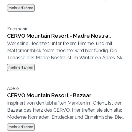
Hotspot und im Sommer eine entspannte
mehr erfahren
Sonnenterrasse.
Zeremonie
CERVO Mountain Resort - Madre Nostra
Wer seine Hochzeit unter freiem Himmel und mit
Terrasse und Deck
Matterhornblick feiern möchte, wird hier fündig. Die
Terrasse des Madre Nostra ist im Winter ein Apres-Ski
Hotspot und im Sommer eine entspannte
mehr erfahren
Sonnenterrasse.
Apero
CERVO Mountain Resort - Bazaar
Inspiriert von den lebhaften Märkten im Orient, ist der
Bazaar das Herz des CERVO. Hier treffen sie sich alle:
Moderne Nomaden, Entdecker und Einheimische. Die
Atmosphäre ist entspannt, es wird geplaudert,
mehr erfahren
getrunken, getroffen, gespeist.