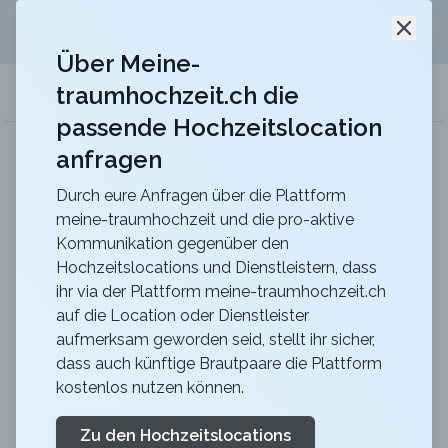
Jetzt kostenlos
unverbindliche Offerte
für eure
Schli
Hochzeitslocation anfordern!
Über Meine-
traumhochzeit.ch die
meine-traumhochzeit.ch
passende Hochzeitslocation
anfragen
Schloss Laufen am Rheinfall
Heiraten im Schloss Laufen am Rheinfall, dort wo
Träume wahr werden
Durch eure Anfragen über die Plattform
meine-traumhochzeit und die pro-aktive
Zurück zur Suche
Kommunikation gegenüber den
Hochzeitslocations und Dienstleistern, dass
CERVO Mountain Resort -
ihr via der Plattform meine-traumhochzeit.ch
auf die Location oder Dienstleister
Grapes & Juniper
aufmerksam geworden seid, stellt ihr sicher,
4.7
dass auch künftige Brautpaare die Plattform
kostenlos nutzen können.
VS
Apero
Zermatt
Merkliste
Link teilen
Zu den Hochzeitslocations