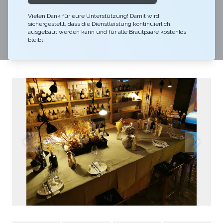
Konzipiert als Secretbar ist im Grapes & Juniper doch
Vielen Dank für eure Unterstützung! Damit wird
so viel mehr möglich. Ob ein privates Apero im
sichergestellt, dass die Dienstleistung kontinuierlich
Weinkeller oder ein gemütliches Abendessen im
ausgebaut werden kann und für alle Brautpaare kostenlos
bleibt.
kleinen Rahmen, hier fühlt sich jeder wohl.