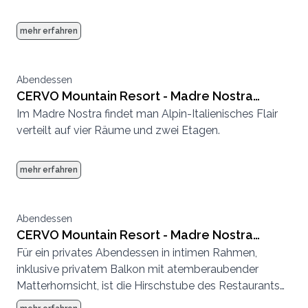
mehr erfahren
Abendessen
CERVO Mountain Resort - Madre Nostra
Im Madre Nostra findet man Alpin-Italienisches Flair
grosse Stube
verteilt auf vier Räume und zwei Etagen.
mehr erfahren
Abendessen
CERVO Mountain Resort - Madre Nostra
Für ein privates Abendessen in intimen Rahmen,
Hirschstube
inklusive privatem Balkon mit atemberaubender
Matterhornsicht, ist die Hirschstube des Restaurants
Madre Nostra der perfekte Ort.