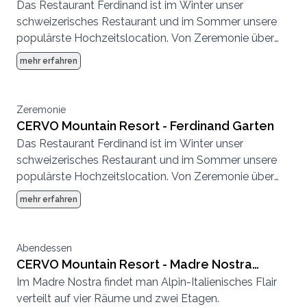
Das Restaurant Ferdinand ist im Winter unser
schweizerisches Restaurant und im Sommer unsere
populärste Hochzeitslocation. Von Zeremonie über
Abendessen bis zur Party, hier können wir eine
mehr erfahren
komplette Hochzeit von Anfang bis Ende
durchführen.
Zeremonie
CERVO Mountain Resort - Ferdinand Garten
Das Restaurant Ferdinand ist im Winter unser
schweizerisches Restaurant und im Sommer unsere
populärste Hochzeitslocation. Von Zeremonie über
Abendessen bis zur Party, hier können wir eine
mehr erfahren
komplette Hochzeit von Anfang bis Ende
durchführen.
Abendessen
CERVO Mountain Resort - Madre Nostra
Im Madre Nostra findet man Alpin-Italienisches Flair
kleine Stube
verteilt auf vier Räume und zwei Etagen.