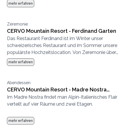
Abendessen bis zur Party, hier können wir eine
mehr erfahren
komplette Hochzeit von Anfang bis Ende
durchführen.
Zeremonie
CERVO Mountain Resort - Ferdinand Garten
Das Restaurant Ferdinand ist im Winter unser
schweizerisches Restaurant und im Sommer unsere
populärste Hochzeitslocation. Von Zeremonie über
Abendessen bis zur Party, hier können wir eine
mehr erfahren
komplette Hochzeit von Anfang bis Ende
durchführen.
Abendessen
CERVO Mountain Resort - Madre Nostra
Im Madre Nostra findet man Alpin-Italienisches Flair
kleine Stube
verteilt auf vier Räume und zwei Etagen.
mehr erfahren