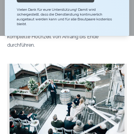
Das Restaurant Ferdinand ist im Winter unser
Vielen Dank für eure Unterstützung! Damit wird
schweizerisches Restaurant und im Sommer unsere
sichergestellt, dass die Dienstleistung kontinuierlich
populärste Hochzeitslocation. Von Zeremonie über
ausgebaut werden kann und für alle Brautpaare kostenlos
bleibt.
Abendessen bis zur Party, hier können wir eine
komplette Hochzeit von Anfang bis Ende
durchführen.