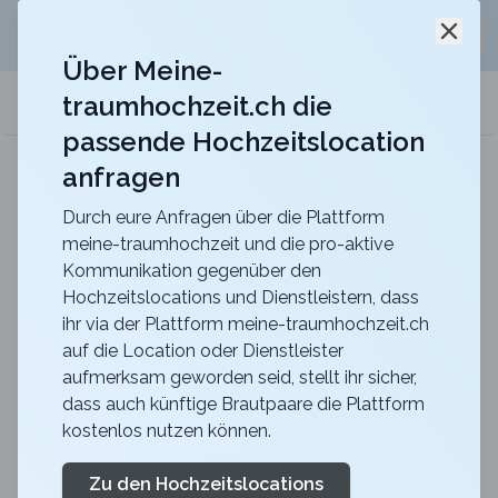
Jetzt kostenlos
unverbindliche Offerte
für eure
Schli
Hochzeitslocation anfordern!
Über Meine-
traumhochzeit.ch die
meine-traumhochzeit.ch
passende Hochzeitslocation
anfragen
Hotel Belvoir Lake View & Spa
Heiraten im Hotel Belvoir mit unvergesslichem Blick
über den Zürichsee
Durch eure Anfragen über die Plattform
meine-traumhochzeit und die pro-aktive
Zurück zur Suche
Kommunikation gegenüber den
Hochzeitslocations und Dienstleistern, dass
CERVO Mountain Resort -
ihr via der Plattform meine-traumhochzeit.ch
auf die Location oder Dienstleister
Ferdinand Terrasse
aufmerksam geworden seid, stellt ihr sicher,
4.7
dass auch künftige Brautpaare die Plattform
kostenlos nutzen können.
VS
Zeremonie
Zermatt
Merkliste
Link teilen
Zu den Hochzeitslocations