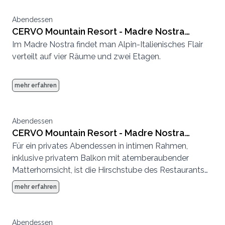
Abendessen
CERVO Mountain Resort - Madre Nostra
Im Madre Nostra findet man Alpin-Italienisches Flair
grosse Stube
verteilt auf vier Räume und zwei Etagen.
mehr erfahren
Abendessen
CERVO Mountain Resort - Madre Nostra
Für ein privates Abendessen in intimen Rahmen,
Hirschstube
inklusive privatem Balkon mit atemberaubender
Matterhornsicht, ist die Hirschstube des Restaurants
Madre Nostra der perfekte Ort.
mehr erfahren
Abendessen