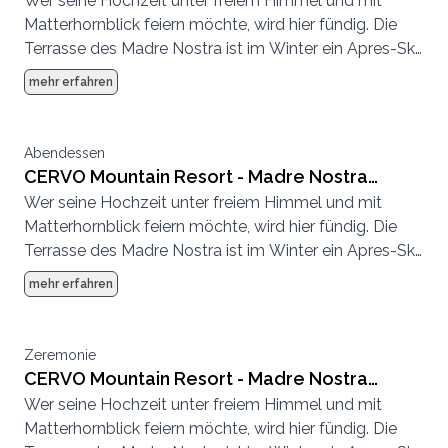
Wer seine Hochzeit unter freiem Himmel und mit
Terrasse
Matterhornblick feiern möchte, wird hier fündig. Die
Terrasse des Madre Nostra ist im Winter ein Apres-Ski
Hotspot und im Sommer eine entspannte
mehr erfahren
Sonnenterrasse.
Abendessen
CERVO Mountain Resort - Madre Nostra
Wer seine Hochzeit unter freiem Himmel und mit
Terrasse
Matterhornblick feiern möchte, wird hier fündig. Die
Terrasse des Madre Nostra ist im Winter ein Apres-Ski
Hotspot und im Sommer eine entspannte
mehr erfahren
Sonnenterrasse.
Zeremonie
CERVO Mountain Resort - Madre Nostra
Wer seine Hochzeit unter freiem Himmel und mit
Terrasse
Matterhornblick feiern möchte, wird hier fündig. Die