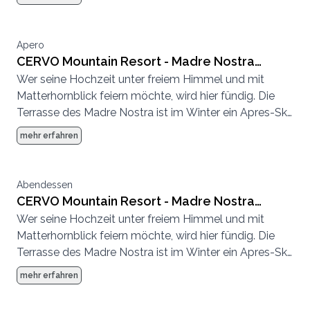
Apero
CERVO Mountain Resort - Madre Nostra
Wer seine Hochzeit unter freiem Himmel und mit
Terrasse und Deck
Matterhornblick feiern möchte, wird hier fündig. Die
Terrasse des Madre Nostra ist im Winter ein Apres-Ski
Hotspot und im Sommer eine entspannte
mehr erfahren
Sonnenterrasse.
Abendessen
CERVO Mountain Resort - Madre Nostra
Wer seine Hochzeit unter freiem Himmel und mit
Terrasse und Deck
Matterhornblick feiern möchte, wird hier fündig. Die
Terrasse des Madre Nostra ist im Winter ein Apres-Ski
Hotspot und im Sommer eine entspannte
mehr erfahren
Sonnenterrasse.