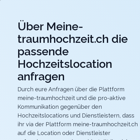
Jet
Über Meine-
meine-traumhochzeit.ch
traumhochzeit.ch die
Hochzeitslocations
Hochzeitsdienstleister
passende
Hochzeitslocation
Gurten-Pavillon
Für eure Hochzeit auf dem Gurten mit einer
traumhaften Sicht über die ganze Stadt Bern
anfragen
Zurück zur Suche
Durch eure Anfragen über die Plattform
meine-traumhochzeit und die pro-aktive
ART DECO HOTEL MONTANA -
Kommunikation gegenüber den
4.6
Hochzeitslocations und Dienstleistern, dass
ihr via der Plattform meine-traumhochzeit.ch
Hotel
LU
auf die Location oder Dienstleister
Feiern
Luzern
Merkliste
Link teilen