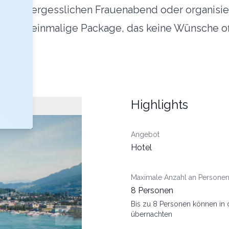
nen unvergesslichen Frauenabend oder organisie
eizweit einmalige Package, das keine Wünsche o
Highlights
Angebot
Hotel
Maximale Anzahl an Persone
8 Personen
Bis zu 8 Personen können in 
übernachten