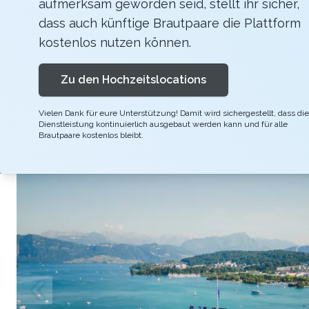
aufmerksam geworden seid, stellt ihr sicher,
Du planst für dich und deine Freundinnen ei
dass auch künftige Brautpaare die Plattform
Abschied? 'Spa and the City' heisst das schw
kostenlos nutzen können.
unvergessliche Erinnerungen garantiert.
Zu den Hochzeitslocations
Vielen Dank für eure Unterstützung! Damit wird sichergestellt, dass die
Dienstleistung kontinuierlich ausgebaut werden kann und für alle
Brautpaare kostenlos bleibt.