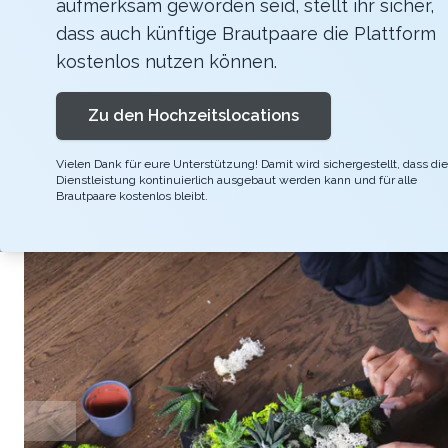
aufmerksam geworden seid, stellt ihr sicher,
Endlich mal wieder mit den Kollegen feiern, 
dass auch künftige Brautpaare die Plattform
Garantiert! Die Qual der Wahl! Ob ihr lieber 
kostenlos nutzen können.
Garten mit einer sukkulenten-Landschaft darin
Zu den Hochzeitslocations
Vielen Dank für eure Unterstützung! Damit wird sichergestellt, dass die
Dienstleistung kontinuierlich ausgebaut werden kann und für alle
Brautpaare kostenlos bleibt.