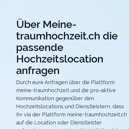
Jet
Über Meine-
meine-traumhochzeit.ch
traumhochzeit.ch die
Hochzeitslocations
Hochzeitsdienstleister
passende
Hochzeitslocation
ART DECO HOTEL MONTANA
Für eure Hochzeit mit einmaligem Blick auf den
Vierwaldstättersee
anfragen
Zurück zur Suche
Durch eure Anfragen über die Plattform
meine-traumhochzeit und die pro-aktive
PlantEvent
Kommunikation gegenüber den
4.8
Hochzeitslocations und Dienstleistern, dass
ihr via der Plattform meine-traumhochzeit.ch
Bild malen
AG
auf die Location oder Dienstleister
Unterhaltung
Lupfig
Merkliste
Link teilen