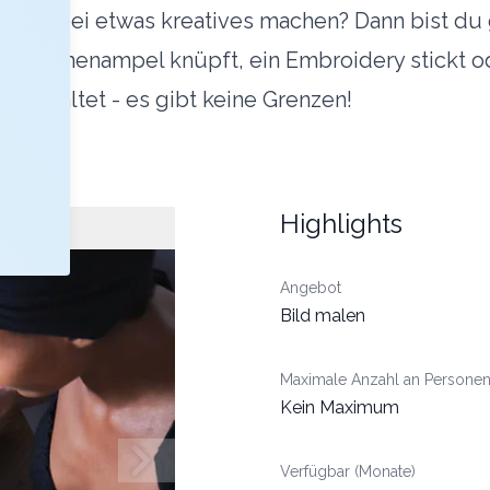
und dabei etwas kreatives machen? Dann bist du 
eine Blumenampel knüpft, ein Embroidery stickt o
 gestaltet - es gibt keine Grenzen!
Highlights
Angebot
Bild malen
Maximale Anzahl an Persone
Kein Maximum
Verfügbar (Monate)