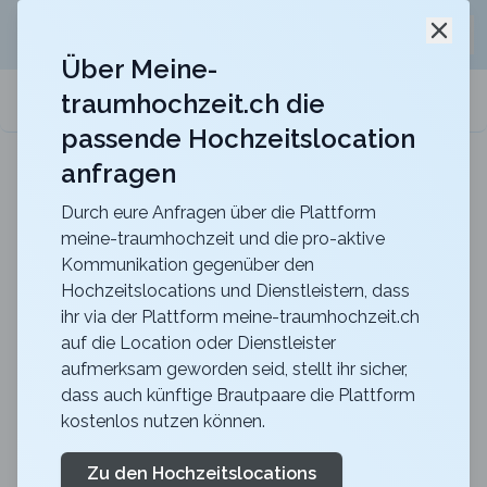
Jetzt kostenlos
unverbindliche Offerte
für eure
Schli
Hochzeitslocation anfordern!
Über Meine-
traumhochzeit.ch die
meine-traumhochzeit.ch
passende Hochzeitslocation
anfragen
Schloss Laufen am Rheinfall
Heiraten im Schloss Laufen am Rheinfall, dort wo
Träume wahr werden
Durch eure Anfragen über die Plattform
meine-traumhochzeit und die pro-aktive
Zurück zur Suche
Kommunikation gegenüber den
Hochzeitslocations und Dienstleistern, dass
CERVO Mountain Resort -
ihr via der Plattform meine-traumhochzeit.ch
auf die Location oder Dienstleister
Grapes & Juniper
aufmerksam geworden seid, stellt ihr sicher,
4.7
dass auch künftige Brautpaare die Plattform
kostenlos nutzen können.
VS
Apero
Zermatt
Merkliste
Link teilen
Zu den Hochzeitslocations