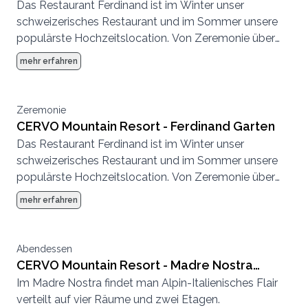
Das Restaurant Ferdinand ist im Winter unser
schweizerisches Restaurant und im Sommer unsere
populärste Hochzeitslocation. Von Zeremonie über
Abendessen bis zur Party, hier können wir eine
mehr erfahren
komplette Hochzeit von Anfang bis Ende
durchführen.
Zeremonie
CERVO Mountain Resort - Ferdinand Garten
Das Restaurant Ferdinand ist im Winter unser
schweizerisches Restaurant und im Sommer unsere
populärste Hochzeitslocation. Von Zeremonie über
Abendessen bis zur Party, hier können wir eine
mehr erfahren
komplette Hochzeit von Anfang bis Ende
durchführen.
Abendessen
CERVO Mountain Resort - Madre Nostra
Im Madre Nostra findet man Alpin-Italienisches Flair
kleine Stube
verteilt auf vier Räume und zwei Etagen.