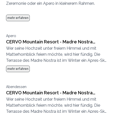
Zeremonie oder ein Apero in kleinerem Rahmen.
mehr erfahren
Apero
CERVO Mountain Resort - Madre Nostra
Wer seine Hochzeit unter freiem Himmel und mit
Terrasse und Deck
Matterhornblick feiern möchte, wird hier fündig. Die
Terrasse des Madre Nostra ist im Winter ein Apres-Ski
Hotspot und im Sommer eine entspannte
mehr erfahren
Sonnenterrasse.
Abendessen
CERVO Mountain Resort - Madre Nostra
Wer seine Hochzeit unter freiem Himmel und mit
Terrasse und Deck
Matterhornblick feiern möchte, wird hier fündig. Die
Terrasse des Madre Nostra ist im Winter ein Apres-Ski