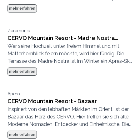
Hotspot und im Sommer eine entspannte
mehr erfahren
Sonnenterrasse.
Zeremonie
CERVO Mountain Resort - Madre Nostra
Wer seine Hochzeit unter freiem Himmel und mit
Terrasse und Deck
Matterhornblick feiern möchte, wird hier fündig. Die
Terrasse des Madre Nostra ist im Winter ein Apres-Ski
Hotspot und im Sommer eine entspannte
mehr erfahren
Sonnenterrasse.
Apero
CERVO Mountain Resort - Bazaar
Inspiriert von den lebhaften Märkten im Orient, ist der
Bazaar das Herz des CERVO. Hier treffen sie sich alle:
Moderne Nomaden, Entdecker und Einheimische. Die
Atmosphäre ist entspannt, es wird geplaudert,
mehr erfahren
getrunken, getroffen, gespeist.