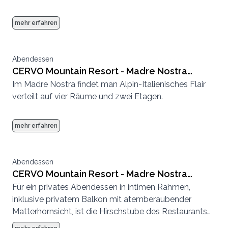
mehr erfahren
Abendessen
CERVO Mountain Resort - Madre Nostra
Im Madre Nostra findet man Alpin-Italienisches Flair
grosse Stube
verteilt auf vier Räume und zwei Etagen.
mehr erfahren
Abendessen
CERVO Mountain Resort - Madre Nostra
Für ein privates Abendessen in intimen Rahmen,
Hirschstube
inklusive privatem Balkon mit atemberaubender
Matterhornsicht, ist die Hirschstube des Restaurants
Madre Nostra der perfekte Ort.