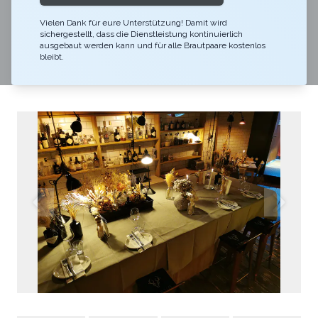
Konzipiert als Secretbar ist im Grapes & Juniper doch
Vielen Dank für eure Unterstützung! Damit wird
so viel mehr möglich. Ob ein privates Apero im
sichergestellt, dass die Dienstleistung kontinuierlich
Weinkeller oder ein gemütliches Abendessen im
ausgebaut werden kann und für alle Brautpaare kostenlos
bleibt.
kleinen Rahmen, hier fühlt sich jeder wohl.