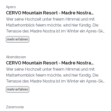
Apero
CERVO Mountain Resort - Madre Nostra
Wer seine Hochzeit unter freiem Himmel und mit
Terrasse
Matterhornblick feiern möchte, wird hier fündig. Die
Terrasse des Madre Nostra ist im Winter ein Apres-Ski
Hotspot und im Sommer eine entspannte
mehr erfahren
Sonnenterrasse.
Abendessen
CERVO Mountain Resort - Madre Nostra
Wer seine Hochzeit unter freiem Himmel und mit
Terrasse
Matterhornblick feiern möchte, wird hier fündig. Die
Terrasse des Madre Nostra ist im Winter ein Apres-Ski
Hotspot und im Sommer eine entspannte
mehr erfahren
Sonnenterrasse.
Zeremonie