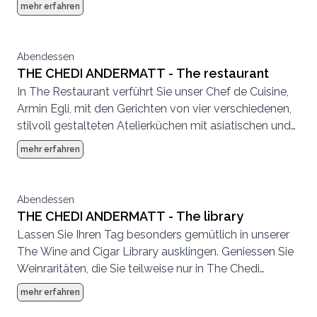
mehr erfahren
authentischem und alpenländischem Flair geniessen
Sie feine Schweizer Spezialitäten, begleitet von edlen
europäischen Weinen.
Abendessen
THE CHEDI ANDERMATT - The restaurant
In The Restaurant verführt Sie unser Chef de Cuisine,
Armin Egli, mit den Gerichten von vier verschiedenen,
stilvoll gestalteten Atelierküchen mit asiatischen und
europäischen Gerichten. Erleben Sie, umgeben von
mehr erfahren
feinsten Düften, wie die Speisen direkt und frisch vor
Ihnen zubereitet werden.
Abendessen
THE CHEDI ANDERMATT - The library
Lassen Sie Ihren Tag besonders gemütlich in unserer
The Wine and Cigar Library ausklingen. Geniessen Sie
Weinraritäten, die Sie teilweise nur in The Chedi
Andermatt finden. Sorgfältig zusammengestellte,
mehr erfahren
kostbare Bildbände und Literatur inspirieren Sie dabei,