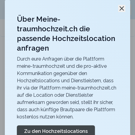
Jetzt kostenlos
unverbindliche Offerte
für eure
Schli
Hochzeitslocation anfordern!
Über Meine-
traumhochzeit.ch die
meine-traumhochzeit.ch
passende Hochzeitslocation
anfragen
b_smart hotel Schönenwerd
Für ein zauberhaftes Hochzeitsfest
Durch eure Anfragen über die Plattform
meine-traumhochzeit und die pro-aktive
Zurück zur Suche
Kommunikation gegenüber den
Hochzeitslocations und Dienstleistern, dass
THE CHEDI ANDERMATT -
ihr via der Plattform meine-traumhochzeit.ch
auf die Location oder Dienstleister
The library
aufmerksam geworden seid, stellt ihr sicher,
4.7
dass auch künftige Brautpaare die Plattform
kostenlos nutzen können.
UR
Apero
Andermatt
Merkliste
Link teilen
Zu den Hochzeitslocations