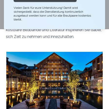
Lassen Sie Ihren Tag besonders gemütlich in unserer
Vielen Dank für eure Unterstützung! Damit wird
The Wine and Cigar Library ausklingen. Geniessen Sie
sichergestellt, dass die Dienstleistung kontinuierlich
Weinraritäten, die Sie teilweise nur in The Chedi
ausgebaut werden kann und für alle Brautpaare kostenlos
bleibt.
Andermatt finden. Sorgfältig zusammengestellte,
kostbare Bildbände und Literatur inspirieren Sie dabei,
sich Zeit zu nehmen und innezuhalten.