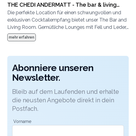
entsprechen einem mehrgängigen japanischen
THE CHEDI ANDERMATT - The bar & living
Abendessen und sind mit der westlichen Haute
Die perfekte Location für einen schwungvollen und
room
Cuisine vergleichbar, da sie den Geschmack, die Textur,
exklusiven Cocktailempfang bietet unser The Bar and
die Form und die Farben der Lebensmittel auf
Living Room. Gemütliche Lounges mit Fell und Leder,
höchstem Niveau und in perfekter Harmonie
hohe Decken und Kamine sorgen für eine entspannte
mehr erfahren
kombinieren.
Atmosphäre im Alpine Chic, welche mit groovenden
DJ-Beats und Livemusik untermalt werden kann.
Abonniere unseren
Newsletter.
Bleib auf dem Laufenden und erhalte
die neusten Angebote direkt in dein
Postfach.
Vorname