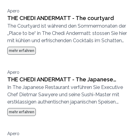
sich Zeit zu nehmen und innezuhalten.
Apero
THE CHEDI ANDERMATT - The courtyard
The Courtyard ist während den Sommermonaten der
„Place to be“ in The Chedi Andermatt: stossen Sie hier
mit kühlen und erfrischenden Cocktails im Schatten
des Gemsstockgipfels auf das Schweizer
mehr erfahren
Alpenpanorama an. Im Winter verwandelt sich The
Courtyard zum The Ice-Rink, der zum
Schlittschuhlaufen und Eisstockschießen einlädt.
Apero
Nachdem ein paar Runden auf der Schlittschuhbahn
THE CHEDI ANDERMATT - The Japanese
gedreht wurden, können Sie sich mit einer Tasse
In The Japanese Restaurant verführen Sie Executive
restaurant
Glühwein wieder aufwärmen.
Chef Dietmar Sawyere und seine Sushi-Master mit
erstklassigen authentischen japanischen Speisen.
Geniessen Sie feinste Küche an der Sushi- und
mehr erfahren
Sashimi-Bar. Für den einmaligen Genuss sorgen die
modernen fünf- bis zehngängigen Kaiseki-Menus, eine
Spezialität von The Japanese Restaurant. Sie
Apero