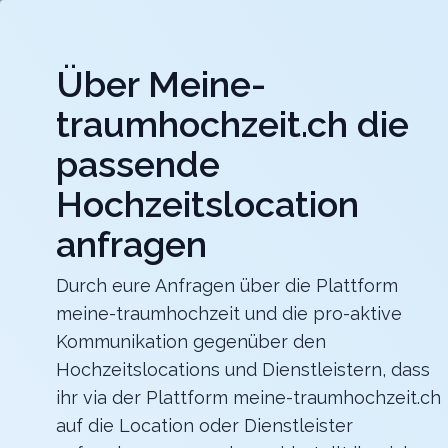
Jet
Über Meine-
meine-traumhochzeit.ch
traumhochzeit.ch die
Hochzeitslocations
Hochzeitsdienstleister
passende
Hochzeitslocation
b_smart hotel Schönenwerd
Für ein zauberhaftes Hochzeitsfest
anfragen
Zurück zur Suche
Durch eure Anfragen über die Plattform
meine-traumhochzeit und die pro-aktive
THE CHEDI ANDERMATT - The 
Kommunikation gegenüber den
4.7
Hochzeitslocations und Dienstleistern, dass
ihr via der Plattform meine-traumhochzeit.ch
UR
auf die Location oder Dienstleister
Abendessen
Andermatt
Merkliste
Link teilen