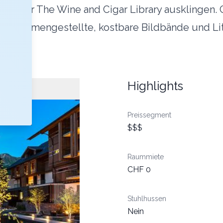
nserer The Wine and Cigar Library ausklingen. G
 zusammengestellte, kostbare Bildbände und Liter
Highlights
Preissegment
$$$
Raummiete
CHF 0
Stuhlhussen
Nein