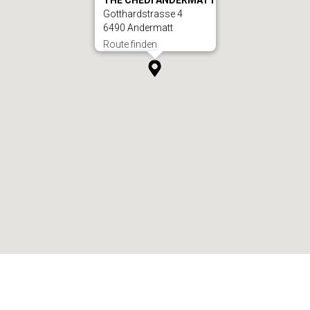
THE CHEDI ANDERMATT
Gotthardstrasse 4
6490 Andermatt
Route finden