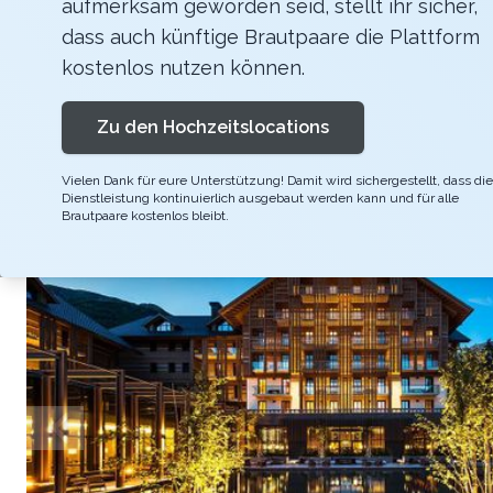
aufmerksam geworden seid, stellt ihr sicher,
Lassen Sie Ihren Tag besonders gemütlich in u
dass auch künftige Brautpaare die Plattform
nur in The Chedi Andermatt finden. Sorgfältig
kostenlos nutzen können.
nehmen und innezuhalten.
Zu den Hochzeitslocations
Vielen Dank für eure Unterstützung! Damit wird sichergestellt, dass die
Dienstleistung kontinuierlich ausgebaut werden kann und für alle
Brautpaare kostenlos bleibt.