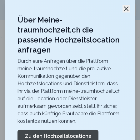
Jetzt kostenlos
unverbindliche Offerte
für eure
Schli
Hochzeitslocation anfordern!
Über Meine-
traumhochzeit.ch die
meine-traumhochzeit.ch
passende Hochzeitslocation
anfragen
Schloss Laufen am Rheinfall
Heiraten im Schloss Laufen am Rheinfall, dort wo
Träume wahr werden
Durch eure Anfragen über die Plattform
meine-traumhochzeit und die pro-aktive
Zurück zur Suche
Kommunikation gegenüber den
Hochzeitslocations und Dienstleistern, dass
Room Escape Basel -
ihr via der Plattform meine-traumhochzeit.ch
auf die Location oder Dienstleister
Rätselkiste „Poisoned“
aufmerksam geworden seid, stellt ihr sicher,
4.8
dass auch künftige Brautpaare die Plattform
kostenlos nutzen können.
Escape Games
BS
Unterhaltung
Basel
Merkliste
Link teilen
Zu den Hochzeitslocations