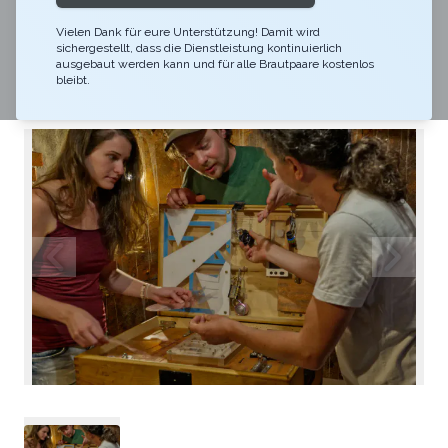
Horrorszenario zu Beginn deiner Party: Ein Gast wurde
Vielen Dank für eure Unterstützung! Damit wird
vergiftet, ihm bleiben noch 60 Minuten… und nur die
sichergestellt, dass die Dienstleistung kontinuierlich
kleine Pillenbox beinhaltet das Gegengift.
ausgebaut werden kann und für alle Brautpaare kostenlos
bleibt.