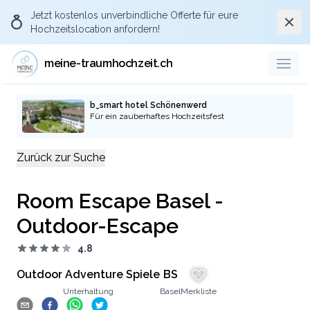
Jetzt kostenlos
unverbindliche Offerte
für eure
Schli
Hochzeitslocation anfordern!
Über Meine-
traumhochzeit.ch die
meine-traumhochzeit.ch
passende Hochzeitslocation
anfragen
b_smart hotel Schönenwerd
Für ein zauberhaftes Hochzeitsfest
Durch eure Anfragen über die Plattform
meine-traumhochzeit und die pro-aktive
Zurück zur Suche
Kommunikation gegenüber den
Hochzeitslocations und Dienstleistern, dass
Room Escape Basel -
ihr via der Plattform meine-traumhochzeit.ch
auf die Location oder Dienstleister
Outdoor-Escape
aufmerksam geworden seid, stellt ihr sicher,
4.8
dass auch künftige Brautpaare die Plattform
kostenlos nutzen können.
Outdoor Adventure Spiele
BS
Unterhaltung
Basel
Merkliste
Zu den Hochzeitslocations