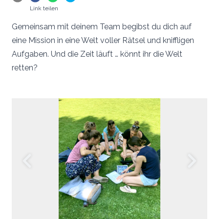
Link teilen
Vielen Dank für eure Unterstützung! Damit wird
sichergestellt, dass die Dienstleistung kontinuierlich
Gemeinsam mit deinem Team begibst du dich auf
ausgebaut werden kann und für alle Brautpaare kostenlos
eine Mission in eine Welt voller Rätsel und kniffligen
bleibt.
Aufgaben. Und die Zeit läuft … könnt ihr die Welt
retten?