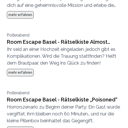
dich auf eine geheimnisvolle Mission und erlebe die
kürzeste Stunde deines Lebens in einer
mehr erfahren
atemberaubenden Kulisse!
Polterabend
Room Escape Basel - Rätselkiste Almost
Ihr seid an einer Hochzeit eingeladen, jedoch gibt es
Married
Komplikationen. Wird die Trauung stattfinden? Helft
dem Brautpaar, den Weg ins Glück zu finden!
mehr erfahren
Polterabend
Room Escape Basel - Rätselkiste „Poisoned“
Horrorszenario zu Beginn deiner Party: Ein Gast wurde
vergiftet, ihm bleiben noch 60 Minuten… und nur die
kleine Pillenbox beinhaltet das Gegengift.