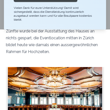
Vielen Dank für eure Unterstützung! Damit wird
Im 18. Jahrhundert wurde das herrschaftliche
sichergestellt, dass die Dienstleistung kontinuierlich
ausgebaut werden kann und für alle Brautpaare kostenlos
Zunfthaus zur Saffran am Limmatquai gegenüber
bleibt.
dem Zürcher Rathaus erbaut. Ganz in der Tradition der
Zünfte wurde bei der Ausstattung des Hauses an
nichts gespart, die Eventlocation mitten in Zürich
bildet heute wie damals einen aussergewöhnlichen
Rahmen für Hochzeiten.