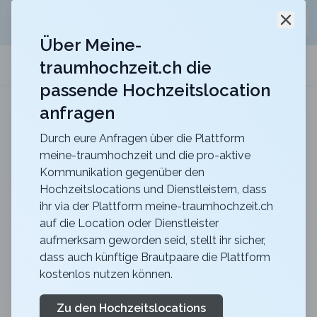
Jetzt kostenlos
unverbindliche Offerte
für eure
Schli
Hochzeitslocation anfordern!
Über Meine-
traumhochzeit.ch die
meine-traumhochzeit.ch
passende Hochzeitslocation
anfragen
b_smart hotel Schönenwerd
Für ein zauberhaftes Hochzeitsfest
Durch eure Anfragen über die Plattform
meine-traumhochzeit und die pro-aktive
Zurück zur Suche
Kommunikation gegenüber den
Hochzeitslocations und Dienstleistern, dass
Obergeschoss Zunfthaus
ihr via der Plattform meine-traumhochzeit.ch
auf die Location oder Dienstleister
zur Saffran
aufmerksam geworden seid, stellt ihr sicher,
4.6
dass auch künftige Brautpaare die Plattform
kostenlos nutzen können.
ZH
Apero
Zürich
Merkliste
Link teilen
Zu den Hochzeitslocations
Unverbindliche Offerte generieren