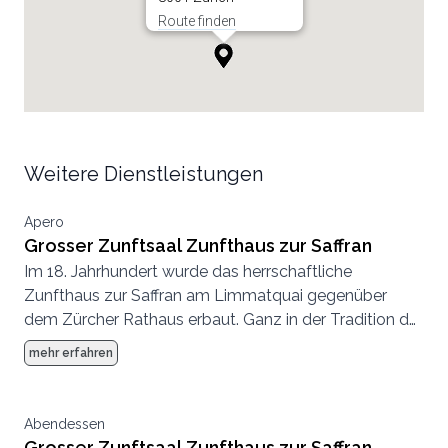
Route finden
Weitere Dienstleistungen
Apero
Grosser Zunftsaal Zunfthaus zur Saffran
Im 18. Jahrhundert wurde das herrschaftliche
Zunfthaus zur Saffran am Limmatquai gegenüber
dem Zürcher Rathaus erbaut. Ganz in der Tradition der
Zünfte wurde bei der Ausstattung des Hauses an
mehr erfahren
nichts gespart, die Eventlocation mitten in Zürich
bildet heute wie damals einen aussergewöhnlichen
Rahmen für traumhafte Hochzeiten.
Abendessen
Grosser Zunftsaal Zunfthaus zur Saffran