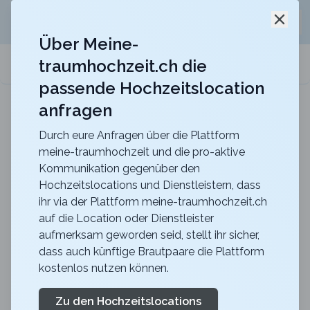
Jetzt kostenlos
unverbindliche Offerte
für eure
Schli
Hochzeitslocation anfordern!
Über Meine-
traumhochzeit.ch die
meine-traumhochzeit.ch
passende Hochzeitslocation
anfragen
ART DECO HOTEL MONTANA
Für eure Hochzeit mit einmaligem Blick auf den
Vierwaldstättersee
Durch eure Anfragen über die Plattform
meine-traumhochzeit und die pro-aktive
Zurück zur Suche
Kommunikation gegenüber den
Hochzeitslocations und Dienstleistern, dass
Grosser Zunftsaal
ihr via der Plattform meine-traumhochzeit.ch
auf die Location oder Dienstleister
Zunfthaus zur Saffran
aufmerksam geworden seid, stellt ihr sicher,
4.6
dass auch künftige Brautpaare die Plattform
kostenlos nutzen können.
ZH
Apero
Zürich
Merkliste
Link teilen
Zu den Hochzeitslocations
Unverbindliche Offerte generieren