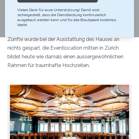
Vielen Dank für eure Unterstützung! Damit wird
Im 18. Jahrhundert wurde das herrschaftliche
sichergestellt, dass die Dienstleistung kontinuierlich
ausgebaut werden kann und für alle Brautpaare kostenlos
Zunfthaus zur Saffran am Limmatquai gegenüber
bleibt.
dem Zürcher Rathaus erbaut. Ganz in der Tradition der
Zünfte wurde bei der Ausstattung des Hauses an
nichts gespart, die Eventlocation mitten in Zürich
bildet heute wie damals einen aussergewöhnlichen
Rahmen für traumhafte Hochzeiten.