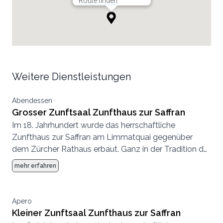
Route finden
Weitere Dienstleistungen
Abendessen
Grosser Zunftsaal Zunfthaus zur Saffran
Im 18. Jahrhundert wurde das herrschaftliche
Zunfthaus zur Saffran am Limmatquai gegenüber
dem Zürcher Rathaus erbaut. Ganz in der Tradition der
Zünfte wurde bei der Ausstattung des Hauses an
mehr erfahren
nichts gespart, die Eventlocation mitten in Zürich
bildet heute wie damals einen aussergewöhnlichen
Rahmen für traumhafte Hochzeiten.
Apero
Kleiner Zunftsaal Zunfthaus zur Saffran