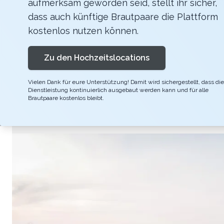
aufmerksam geworden seid, stellt ihr sicher,
Der ovale Ballsaal gehört zu den räumlichen 
dass auch künftige Brautpaare die Plattform
dieser 400 Quadratmeter grosse Raum für Hoc
kostenlos nutzen können.
beleuchten, der Parkettboden lädt zu unverge
Zu den Hochzeitslocations
Akustik. Das wunderschöne Foyer bietet Plat
werden kann.
Vielen Dank für eure Unterstützung! Damit wird sichergestellt, dass die
Dienstleistung kontinuierlich ausgebaut werden kann und für alle
Brautpaare kostenlos bleibt.