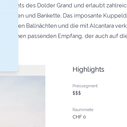
Highlights des Dolder Grand und erlaubt zahlrei
hzeiten und Bankette. Das imposante Kuppeldac
sslichen Ballnächten und die mit Alcantara ver
z für einen passenden Empfang, der auch auf d
Highlights
Preissegment
$$$
Raummiete
CHF 0