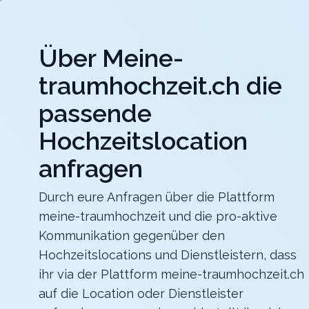
Jet
Über Meine-
meine-traumhochzeit.ch
traumhochzeit.ch die
Hochzeitslocations
Hochzeitsdienstleister
passende
Hochzeitslocation
Maxililian
Für eine unvergessliche Feier mit einer herrlich
rustikalen Atmosphäre
anfragen
Zurück zur Suche
Durch eure Anfragen über die Plattform
meine-traumhochzeit und die pro-aktive
The Dolder Grand Ballroom
Kommunikation gegenüber den
4.7
Hochzeitslocations und Dienstleistern, dass
ihr via der Plattform meine-traumhochzeit.ch
ZH
auf die Location oder Dienstleister
Apero
Zürich
Merkliste
Link teilen