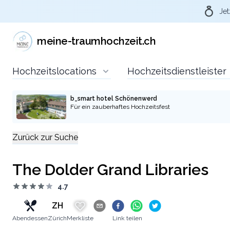
Jet
Über Meine-
meine-traumhochzeit.ch
traumhochzeit.ch die
Hochzeitslocations
Hochzeitsdienstleister
passende
Hochzeitslocation
b_smart hotel Schönenwerd
Für ein zauberhaftes Hochzeitsfest
anfragen
Zurück zur Suche
Durch eure Anfragen über die Plattform
meine-traumhochzeit und die pro-aktive
The Dolder Grand Libraries
Kommunikation gegenüber den
4.7
Hochzeitslocations und Dienstleistern, dass
ihr via der Plattform meine-traumhochzeit.ch
ZH
auf die Location oder Dienstleister
Abendessen
Zürich
Merkliste
Link teilen