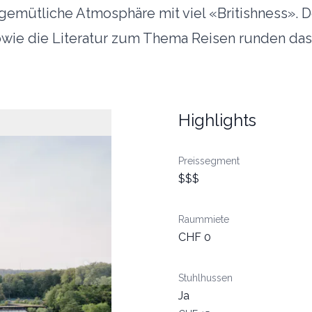
e gemütliche Atmosphäre mit viel «Britishness».
owie die Literatur zum Thema Reisen runden das
Highlights
Preissegment
$$$
Raummiete
CHF 0
Stuhlhussen
Ja