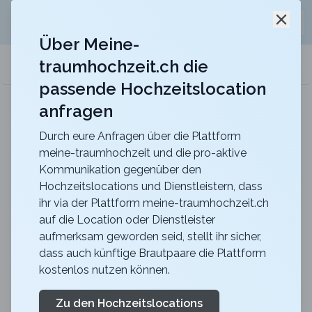
Jetzt kostenlos
unverbindliche Offerte
für eure
Schli
Hochzeitslocation anfordern!
Über Meine-
traumhochzeit.ch die
meine-traumhochzeit.ch
passende Hochzeitslocation
anfragen
Maxililian
Für eine unvergessliche Feier mit einer herrlich
rustikalen Atmosphäre
Durch eure Anfragen über die Plattform
meine-traumhochzeit und die pro-aktive
Zurück zur Suche
Kommunikation gegenüber den
Hochzeitslocations und Dienstleistern, dass
Gurten-Restaurant
ihr via der Plattform meine-traumhochzeit.ch
auf die Location oder Dienstleister
Gurtners
aufmerksam geworden seid, stellt ihr sicher,
4.4
dass auch künftige Brautpaare die Plattform
kostenlos nutzen können.
BE
Abendessen
Wabern
Merkliste
Link teilen
Zu den Hochzeitslocations
Unverbindliche Offerte generieren