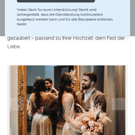
Vielen Dank für eure Unterstützung! Damit wird
Im Restaurant Gurtners wird ganz nach dem Motto
sichergestellt, dass die Dienstleistung kontinuierlich
ausgebaut werden kann und für alle Brautpaare kostenlos
«Gutes mit Liebe gemacht» gekocht und alle Speisen
bleibt.
werden mit Gefühl und einer Prise Herzenswärme
gezaubert – passend zu Ihrer Hochzeit, dem Fest der
Liebe.