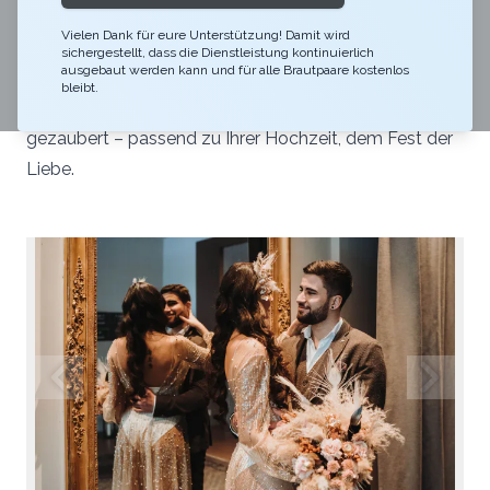
Vielen Dank für eure Unterstützung! Damit wird
Im Restaurant Gurtners wird ganz nach dem Motto
sichergestellt, dass die Dienstleistung kontinuierlich
ausgebaut werden kann und für alle Brautpaare kostenlos
«Gutes mit Liebe gemacht» gekocht und alle Speisen
bleibt.
werden mit Gefühl und einer Prise Herzenswärme
gezaubert – passend zu Ihrer Hochzeit, dem Fest der
Liebe.