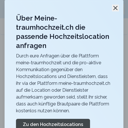
Jetzt kostenlos
unverbindliche Offerte
für eure
Schli
Hochzeitslocation anfordern!
Über Meine-
traumhochzeit.ch die
meine-traumhochzeit.ch
passende Hochzeitslocation
anfragen
Gurten-Pavillon
Für eure Hochzeit auf dem Gurten mit einer
traumhaften Sicht über die ganze Stadt Bern
Durch eure Anfragen über die Plattform
meine-traumhochzeit und die pro-aktive
Zurück zur Suche
Kommunikation gegenüber den
Hochzeitslocations und Dienstleistern, dass
Gurten-Restaurant
ihr via der Plattform meine-traumhochzeit.ch
auf die Location oder Dienstleister
Gurtners
aufmerksam geworden seid, stellt ihr sicher,
4.4
dass auch künftige Brautpaare die Plattform
kostenlos nutzen können.
BE
Apero
Wabern
Merkliste
Link teilen
Zu den Hochzeitslocations
Unverbindliche Offerte generieren