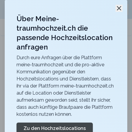
Jetzt kostenlos
unverbindliche Offerte
für eure
Schli
Hochzeitslocation anfordern!
Über Meine-
traumhochzeit.ch die
meine-traumhochzeit.ch
passende Hochzeitslocation
anfragen
Hotel Belvoir Lake View & Spa
Heiraten im Hotel Belvoir mit unvergesslichem Blick
über den Zürichsee
Durch eure Anfragen über die Plattform
meine-traumhochzeit und die pro-aktive
Zurück zur Suche
Kommunikation gegenüber den
Hochzeitslocations und Dienstleistern, dass
The Alpina Gstaad -
ihr via der Plattform meine-traumhochzeit.ch
auf die Location oder Dienstleister
RESTAURANT SOMMET
aufmerksam geworden seid, stellt ihr sicher,
4.8
dass auch künftige Brautpaare die Plattform
kostenlos nutzen können.
BE
Abendessen
Gstaad
Merkliste
Link teilen
Zu den Hochzeitslocations