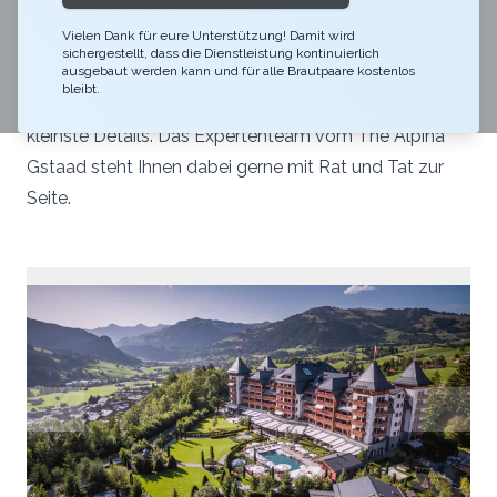
Intim oder opulent, traditionell oder innovativ – Ihr
Vielen Dank für eure Unterstützung! Damit wird
Hochzeitstag wird Ihnen ein Leben lang in Erinnerung
sichergestellt, dass die Dienstleistung kontinuierlich
bleiben. Damit der grosse Tag ein voller Erfolg wird,
ausgebaut werden kann und für alle Brautpaare kostenlos
bleibt.
achten wir bei der Planung auf höchste Qualität und
kleinste Details. Das Expertenteam vom The Alpina
Gstaad steht Ihnen dabei gerne mit Rat und Tat zur
Seite.