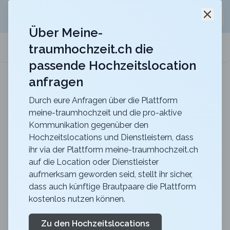
Jetzt kostenlos
unverbindliche Offerte
für eure
Schli
Hochzeitslocation anfordern!
Über Meine-
traumhochzeit.ch die
meine-traumhochzeit.ch
passende Hochzeitslocation
anfragen
b_smart hotel Schönenwerd
Für ein zauberhaftes Hochzeitsfest
Durch eure Anfragen über die Plattform
meine-traumhochzeit und die pro-aktive
Zurück zur Suche
Kommunikation gegenüber den
Hochzeitslocations und Dienstleistern, dass
The Alpina Gstaad -
ihr via der Plattform meine-traumhochzeit.ch
auf die Location oder Dienstleister
RESTAURANT MEGU
aufmerksam geworden seid, stellt ihr sicher,
4.8
dass auch künftige Brautpaare die Plattform
kostenlos nutzen können.
BE
Abendessen
Gstaad
Merkliste
Link teilen
Zu den Hochzeitslocations