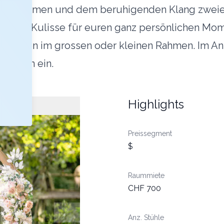
von Bäumen und dem beruhigenden Klang zweier 
erfekte Kulisse für euren ganz persönlichen Mom
 Trauungen im grossen oder kleinen Rahmen. Im A
Grünen ein.
Highlights
Preissegment
$
Raummiete
CHF 700
Anz. Stühle