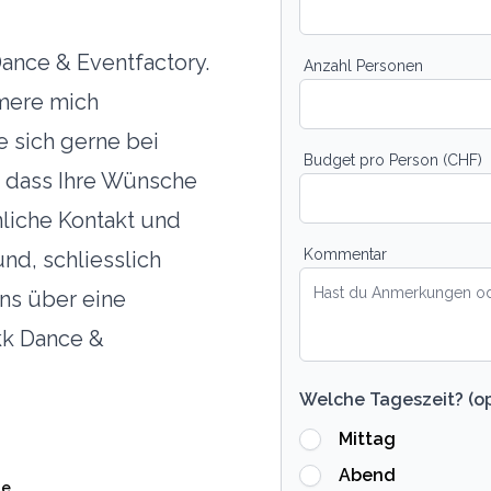
Dance & Eventfactory.
Anzahl Personen
mere mich
e sich gerne bei
Budget pro Person (CHF)
n, dass Ihre Wünsche
nliche Kontakt und
Kommentar
nd, schliesslich
ns über eine
lkk Dance &
Welche Tageszeit? (op
Mittag
Abend
te