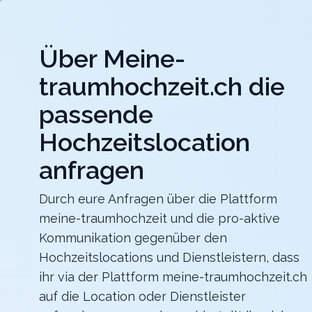
Jet
Über Meine-
meine-traumhochzeit.ch
traumhochzeit.ch die
Hochzeitslocations
Hochzeitsdienstleister
passende
Hochzeitslocation
ART DECO HOTEL MONTANA
Für eure Hochzeit mit einmaligem Blick auf den
Vierwaldstättersee
anfragen
Zurück zur Suche
Durch eure Anfragen über die Plattform
meine-traumhochzeit und die pro-aktive
Traugarten Elysia
Kommunikation gegenüber den
4.6
Hochzeitslocations und Dienstleistern, dass
ihr via der Plattform meine-traumhochzeit.ch
ZH
auf die Location oder Dienstleister
Zeremonie
Wetzikon
Merkliste
Link teilen