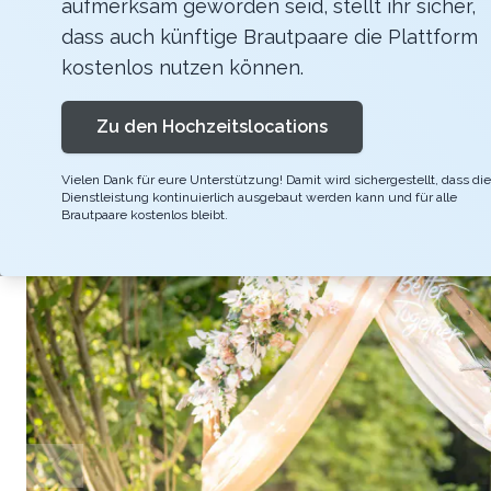
aufmerksam geworden seid, stellt ihr sicher,
Eingebettet in der schönen Natur, umgeben 
dass auch künftige Brautpaare die Plattform
umschliessen, bietet unser Traugarten die p
kostenlos nutzen können.
für bis zu 100 Gäste und ist somit ideal für
Zu den Hochzeitslocations
Umgebung auch u einem stilvollen Apéro im 
Vielen Dank für eure Unterstützung! Damit wird sichergestellt, dass die
Dienstleistung kontinuierlich ausgebaut werden kann und für alle
Brautpaare kostenlos bleibt.