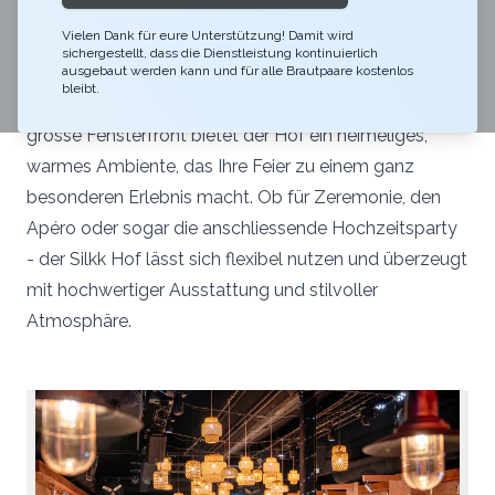
Der Silkk Hof ider der ideale Ort für eine freie Trauung
Vielen Dank für eure Unterstützung! Damit wird
oder einen stilvollen Apéro in ganz besonderem
sichergestellt, dass die Dienstleistung kontinuierlich
Ambiente. Mit liebevoll gestalteten Altholzelementen,
ausgebaut werden kann und für alle Brautpaare kostenlos
bleibt.
einer einzigartigen Bar und viel Tageslicht durch die
grosse Fensterfront bietet der Hof ein heimeliges,
warmes Ambiente, das Ihre Feier zu einem ganz
besonderen Erlebnis macht. Ob für Zeremonie, den
Apéro oder sogar die anschliessende Hochzeitsparty
- der Silkk Hof lässt sich flexibel nutzen und überzeugt
mit hochwertiger Ausstattung und stilvoller
Atmosphäre.