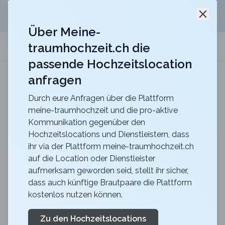
Jetzt kostenlos
unverbindliche Offerte
für eure
Schli
Hochzeitslocation anfordern!
Über Meine-
traumhochzeit.ch die
meine-traumhochzeit.ch
passende Hochzeitslocation
anfragen
Gurten-Pavillon
Für eure Hochzeit auf dem Gurten mit einer
traumhaften Sicht über die ganze Stadt Bern
Durch eure Anfragen über die Plattform
meine-traumhochzeit und die pro-aktive
Zurück zur Suche
Kommunikation gegenüber den
Hochzeitslocations und Dienstleistern, dass
Silkk Dance & Eventfactory
ihr via der Plattform meine-traumhochzeit.ch
auf die Location oder Dienstleister
Hof
aufmerksam geworden seid, stellt ihr sicher,
4.6
dass auch künftige Brautpaare die Plattform
kostenlos nutzen können.
ZH
Abendessen
Wetzikon
Merkliste
Link teilen
Zu den Hochzeitslocations