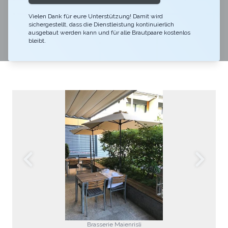
Brasserie Maienrisli. Wir legen höchsten Fokus auf
Qualität und überzeugen durch unsere persönliche Art.
Vielen Dank für eure Unterstützung! Damit wird
sichergestellt, dass die Dienstleistung kontinuierlich
Insbesondere für Weinliebhaber haben wir ein
ausgebaut werden kann und für alle Brautpaare kostenlos
bleibt.
einzigartiges Angebot, für jeden Geschmack ist etwas
Besonderes dabei.
Brasserie Maienrisli