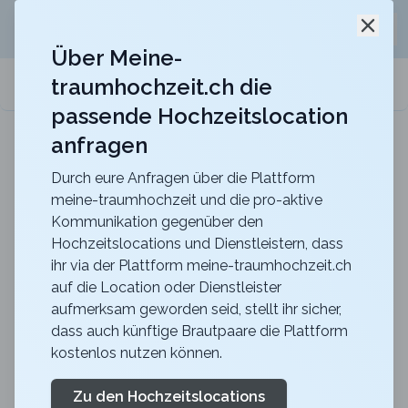
Jetzt kostenlos
unverbindliche Offerte
für eure
Schli
Hochzeitslocation anfordern!
Über Meine-
traumhochzeit.ch die
meine-traumhochzeit.ch
passende Hochzeitslocation
anfragen
Maxililian
Für eine unvergessliche Feier mit einer herrlich
rustikalen Atmosphäre
Durch eure Anfragen über die Plattform
meine-traumhochzeit und die pro-aktive
Zurück zur Suche
Kommunikation gegenüber den
Hochzeitslocations und Dienstleistern, dass
Brasserie Maienrisli
ihr via der Plattform meine-traumhochzeit.ch
auf die Location oder Dienstleister
4.4
aufmerksam geworden seid, stellt ihr sicher,
ZG
dass auch künftige Brautpaare die Plattform
Apero
Baar
kostenlos nutzen können.
Merkliste
Link teilen
Mitten in Baar im schönen Kanton Zug liegt die
Zu den Hochzeitslocations