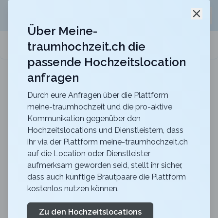
Jetzt kostenlos
unverbindliche Offerte
für eure
Schli
Hochzeitslocation anfordern!
Über Meine-
traumhochzeit.ch die
meine-traumhochzeit.ch
passende Hochzeitslocation
anfragen
Maxililian
Für eine unvergessliche Feier mit einer herrlich
rustikalen Atmosphäre
Durch eure Anfragen über die Plattform
meine-traumhochzeit und die pro-aktive
Zurück zur Suche
Kommunikation gegenüber den
Hochzeitslocations und Dienstleistern, dass
Brasserie Maienrisli
ihr via der Plattform meine-traumhochzeit.ch
auf die Location oder Dienstleister
4.4
aufmerksam geworden seid, stellt ihr sicher,
ZG
dass auch künftige Brautpaare die Plattform
Abendessen
kostenlos nutzen können.
Baar
Merkliste
Link teilen
Mitten in Baar im schönen Kanton Zug liegt die
Zu den Hochzeitslocations