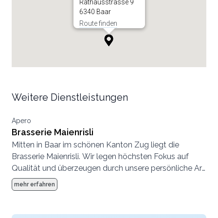
Rathausstrasse 9
6340 Baar
Route finden
Weitere Dienstleistungen
Apero
Brasserie Maienrisli
Mitten in Baar im schönen Kanton Zug liegt die
Brasserie Maienrisli. Wir legen höchsten Fokus auf
Qualität und überzeugen durch unsere persönliche Art.
Insbesondere für Weinliebhaber haben wir ein
mehr erfahren
einzigartiges Angebot, für jeden Geschmack ist etwas
Besonderes dabei.