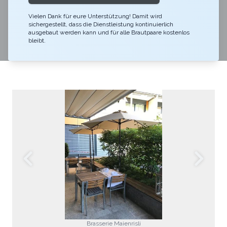
Brasserie Maienrisli. Wir legen höchsten Fokus auf
Qualität und überzeugen durch unsere persönliche Art.
Vielen Dank für eure Unterstützung! Damit wird
sichergestellt, dass die Dienstleistung kontinuierlich
Insbesondere für Weinliebhaber haben wir ein
ausgebaut werden kann und für alle Brautpaare kostenlos
bleibt.
einzigartiges Angebot, für jeden Geschmack ist etwas
Besonderes dabei.
Brasserie Maienrisli