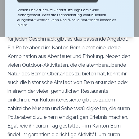
oder eine aufregende Schnitzeljagd in der Stadt Bern,
Vielen Dank für eure Unterstützung! Damit wird
Zürich, Zug oder Luzern, actionreiches River Rafting
sichergestellt, dass die Dienstleistung kontinuierlich
ausgebaut werden kann und für alle Brautpaare kostenlos
im Berner Oberland oder ein entspanntes Wellness-
bleibt.
Wochenende in einem Vier- oder Fünf-Sterne-Hotel –
für jeden Geschmack gibt es das passende Angebot.
Ein Polterabend im Kanton Bern bietet eine ideale
Kombination aus Abenteuer und Erholung. Neben den
vielen Outdoor-Aktivitäten, die die atemberaubende
Natur des Berner Oberlandes zu bieten hat, könnt ihr
auch die historische Altstadt von Bern erkunden oder
in einem der vielen gemütlichen Restaurants
einkehren. Für Kulturinteressierte gibt es zudem
zahlreiche Museen und Sehenswürdigkeiten, die euren
Polterabend zu einem einzigartigen Erlebnis machen.
Egal, wie ihr euren Tag gestaltet – im Kanton Bern
findet ihr garantiert die richtige Aktivität, um euren