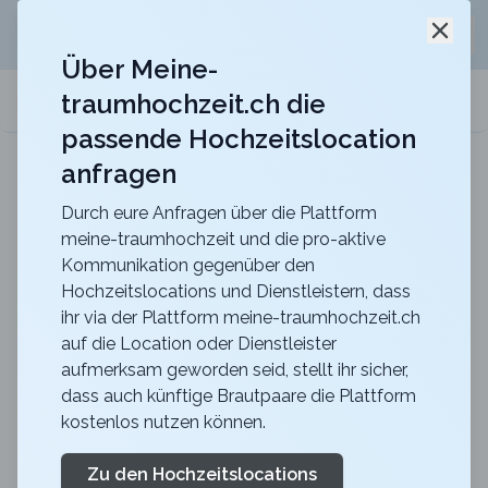
Jetzt kostenlos
unverbindliche Offerte
für eure
Schli
Hochzeitslocation anfordern!
Über Meine-
traumhochzeit.ch die
meine-traumhochzeit.ch
passende Hochzeitslocation
anfragen
Schloss Laufen am Rheinfall
Heiraten im Schloss Laufen am Rheinfall, dort wo
Träume wahr werden
Durch eure Anfragen über die Plattform
meine-traumhochzeit und die pro-aktive
Polterabend in der Schweiz
Kommunikation gegenüber den
Hochzeitslocations und Dienstleistern, dass
feiern
ihr via der Plattform meine-traumhochzeit.ch
auf die Location oder Dienstleister
aufmerksam geworden seid, stellt ihr sicher,
Die Schweiz bietet alles, was das Herz begehrt, und
dass auch künftige Brautpaare die Plattform
hält für jeden Geschmack die passende Aktivität
kostenlos nutzen können.
bereit. Besonders der Kanton Bern zeichnet sich durch
seine Vielfalt aus. Ob ein spannender Escape Room
Zu den Hochzeitslocations