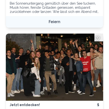
Bei Sonnenuntergang gemütlich über den See tuckern,
Musik hören, feinste Grilladen geniessen, entspannt
zurücklehnen oder tanzen: Wie lässt sich ein Abend mit
dem Team (mit beiden Booten bis 24 Personen), mit
Freundinnen und Freunden oder mit der Poltergruppe
Feiern
schöner feiern? Sie können das Boot selber steuern
oder einen Kapitän dazu mieten, die gewünschten
Grilladen bestellen und Ihre Lieblingsgetränke
kühlstellen lassen. Freuen Sie sich auf unvergessliche
Stunden auf dem See. Die PEARL I - das Partyboot - ist
ein motorisiertes Floss mit 8 PS, das ab 18 Jahren (ohne
spezielle Fahrerlaubnis) gefahren werden darf. Die
PEARL II ist die gemütlichere Variante, mit edlen
Ledersofas ausgestattet, und ebenfalls mit einem
prüfungsfrei fahrbaren 8-PS-Motor ausgestattet.
Jetzt entdecken!
$