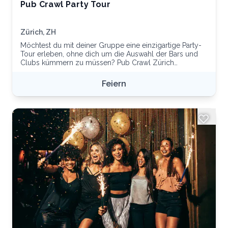
Pub Crawl Party Tour
Zürich, ZH
Möchtest du mit deiner Gruppe eine einzigartige Party-
Tour erleben, ohne dich um die Auswahl der Bars und
Clubs kümmern zu müssen? Pub Crawl Zürich
übernimmt die Organisation eures Abends und bietet
euch eine Bar-Tour an, bei der ihr die pulsierende Bar-
Feiern
und Partyszene von Zürich erleben könnt. Unsere
erfahrenen Tourguides sorgen dafür, dass ihr den Abend
in vollen Zügen geniessen bis wir in einem lebhaften Ort
enden, wo ihr die Nacht durchfeiern könnt. Um den
Spass und die Energie hoch zu halten, servieren wir
regelmässig Shots und bereiten lustige Spiele wie Beer
Pong vor. Freut euch auf den Party-Spass!