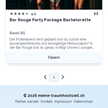
4.2
$$
Bar Rouge Party Package Bachelorette
Basel, BS
Der Polterabend wird geplant und du suchst eine
aussergewöhnliche und einzigartige Partylocation? In
der Bar Rouge bist du genau richtig! Unsere Lounges
bieten Raum für exklusives Feiern in 105 m Höhe.
Selbstverständlich werdet ihr persönlich am Eingang
Feiern
abgeholt und zu eurer Lounge begleitet.
1
© 2026 meine-traumhochzeit.ch
Partner werden
Kontakt
Impressum
Datenschutz