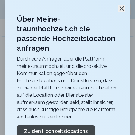
Jetzt kostenlos
unverbindliche Offerte
für eure
Schli
Hochzeitslocation anfordern!
Über Meine-
traumhochzeit.ch die
meine-traumhochzeit.ch
passende Hochzeitslocation
anfragen
Gurten-Pavillon
Für eure Hochzeit auf dem Gurten mit einer
traumhaften Sicht über die ganze Stadt Bern
Durch eure Anfragen über die Plattform
meine-traumhochzeit und die pro-aktive
Zurück zur Suche
Kommunikation gegenüber den
Hochzeitslocations und Dienstleistern, dass
UNREAL ADVENTURES
ihr via der Plattform meine-traumhochzeit.ch
auf die Location oder Dienstleister
Luzern
aufmerksam geworden seid, stellt ihr sicher,
4.5
dass auch künftige Brautpaare die Plattform
kostenlos nutzen können.
Outdoor Adventure Spiele
LU
Unterhaltung
Luzern
Merkliste
Zu den Hochzeitslocations