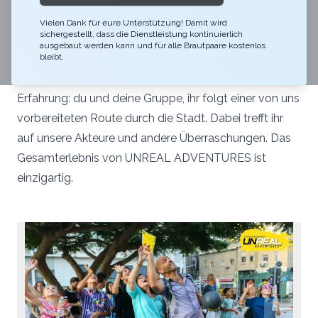
Link teilen
Vielen Dank für eure Unterstützung! Damit wird
sichergestellt, dass die Dienstleistung kontinuierlich
UNREAL ADVENTURES ist eine Outdoor-Show mit
ausgebaut werden kann und für alle Brautpaare kostenlos
professionellen Schauspielern und Escaperoom
bleibt.
Elementen und eine vollkommen interaktive
Erfahrung: du und deine Gruppe, ihr folgt einer von uns
vorbereiteten Route durch die Stadt. Dabei trefft ihr
auf unsere Akteure und andere Überraschungen. Das
Gesamterlebnis von UNREAL ADVENTURES ist
einzigartig.