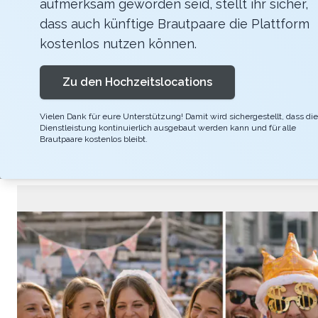
aufmerksam geworden seid, stellt ihr sicher,
Die Smartphone Schnitzeljagd Hangover biete
dass auch künftige Brautpaare die Plattform
sowie die Lösungen sind vorgegeben. Die Spie
kostenlos nutzen können.
Rätsel können in Bars, Restaurants oder an öff
Zu den Hochzeitslocations
Person und findet Hinweise im Internet. Das 
verbinden und lustige Aufgaben zu integrieren
Vielen Dank für eure Unterstützung! Damit wird sichergestellt, dass die
Dienstleistung kontinuierlich ausgebaut werden kann und für alle
Brautpaare kostenlos bleibt.