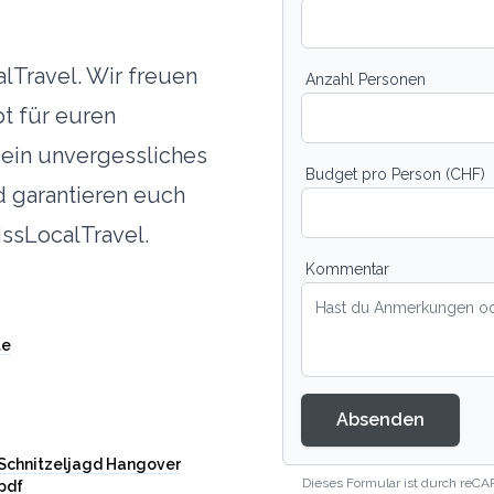
lTravel. Wir freuen
Anzahl Personen
bt für euren
ein unvergessliches
Budget pro Person (CHF)
d garantieren euch
issLocalTravel.
Kommentar
te
Absenden
Schnitzeljagd Hangover
Dieses Formular ist durch reCA
pdf