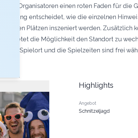
t den Organisatoren einen roten Faden für die 
lleitung entscheidet, wie die einzelnen Hinwei
entlichen Plätzen inszeniert werden. Zusätzlich 
Spiel bietet die Möglichkeit den Standort zu w
. Der Spielort und die Spielzeiten sind frei wähl
Highlights
Angebot
Schnitzeljagd