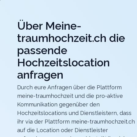
Jet
Über Meine-
meine-traumhochzeit.ch
traumhochzeit.ch die
Hochzeitslocations
Hochzeitsdienstleister
passende
Hochzeitslocation
Maxililian
Für eine unvergessliche Feier mit einer herrlich
rustikalen Atmosphäre
anfragen
Zurück zur Suche
Durch eure Anfragen über die Plattform
meine-traumhochzeit und die pro-aktive
Smartphone Schnitzeljagd Ha
Kommunikation gegenüber den
5
Hochzeitslocations und Dienstleistern, dass
ihr via der Plattform meine-traumhochzeit.ch
Schnitzeljagd
LU
auf die Location oder Dienstleister
Unterhaltung
Luzern
Merkliste
Link teilen