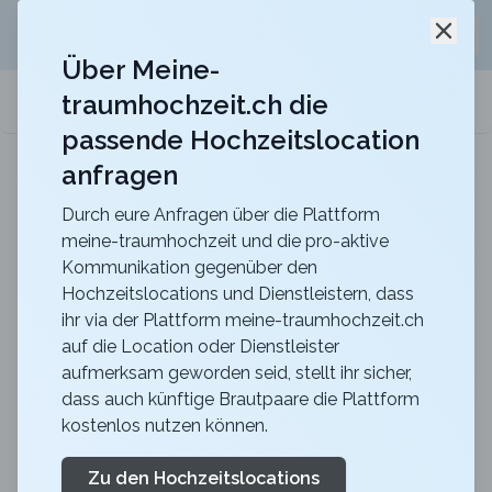
Jetzt kostenlos
unverbindliche Offerte
für eure
Schli
Hochzeitslocation anfordern!
Über Meine-
traumhochzeit.ch die
meine-traumhochzeit.ch
passende Hochzeitslocation
anfragen
Berghotel Hahnenmoos
Heiraten mit unvergesslicher Aussicht mitten in
den Berner Oberländer Bergen
Durch eure Anfragen über die Plattform
meine-traumhochzeit und die pro-aktive
Zurück zur Suche
Kommunikation gegenüber den
Hochzeitslocations und Dienstleistern, dass
Smartphone Schnitzeljagd
ihr via der Plattform meine-traumhochzeit.ch
auf die Location oder Dienstleister
Hangover Bern
aufmerksam geworden seid, stellt ihr sicher,
5
dass auch künftige Brautpaare die Plattform
kostenlos nutzen können.
Schnitzeljagd
BE
Unterhaltung
Bern
Merkliste
Link teilen
Zu den Hochzeitslocations