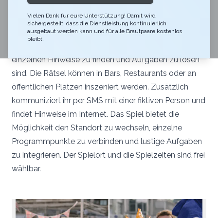
Die Smartphone Schnitzeljagd Hangover bietet den
Vielen Dank für eure Unterstützung! Damit wird
Organisatoren einen roten Faden für die Gestaltung
sichergestellt, dass die Dienstleistung kontinuierlich
des Poltertags. Das Drehbuch sowie die Lösungen
ausgebaut werden kann und für alle Brautpaare kostenlos
bleibt.
sind vorgegeben. Die Spielleitung entscheidet, wie die
einzelnen Hinweise zu finden und Aufgaben zu lösen
sind. Die Rätsel können in Bars, Restaurants oder an
öffentlichen Plätzen inszeniert werden. Zusätzlich
kommuniziert ihr per SMS mit einer fiktiven Person und
findet Hinweise im Internet. Das Spiel bietet die
Möglichkeit den Standort zu wechseln, einzelne
Programmpunkte zu verbinden und lustige Aufgaben
zu integrieren. Der Spielort und die Spielzeiten sind frei
wählbar.