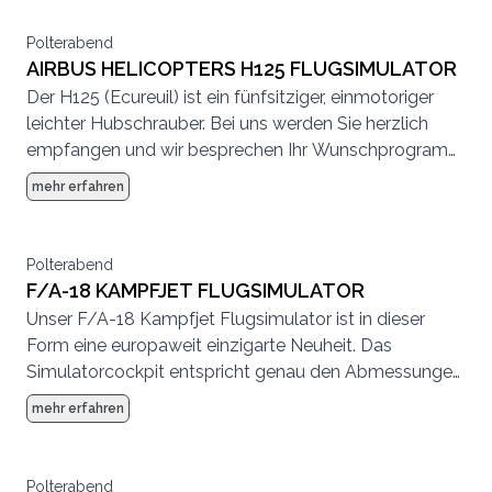
und ein unvergessliches Erlebnis sind für alle
garantiert. Sie haben die Wahl aus über 130
Polterabend
Fahrzeugen und 350 Rennstrecken (Varianten).
AIRBUS HELICOPTERS H125 FLUGSIMULATOR
Der H125 (Ecureuil) ist ein fünfsitziger, einmotoriger
leichter Hubschrauber. Bei uns werden Sie herzlich
empfangen und wir besprechen Ihr Wunschprogramm
bei einem gemeinsamen Getränk (Kaffee, Tee,
mehr erfahren
Orangensaft, Wasser) und Guetzlis/Gebäck.
Polterabend
F/A-18 KAMPFJET FLUGSIMULATOR
Unser F/A-18 Kampfjet Flugsimulator ist in dieser
Form eine europaweit einzigarte Neuheit. Das
Simulatorcockpit entspricht genau den Abmessungen
der echten F/A-18 und besticht durch seine
mehr erfahren
Detailtreue. Wie in der echten F/A-18 werden auch Sie
mit einer Art Helmvisier ausgestattet. Durch die
Umgebungsdarstellung mit ultramoderner Virtual
Polterabend