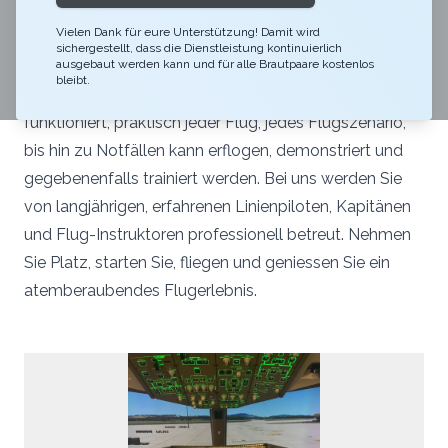
Unser grosser Boeing 777-200ER Flugsimulator ist
Vielen Dank für eure Unterstützung! Damit wird
schlicht der Rolls-Royce unter den verschiedenen
sichergestellt, dass die Dienstleistung kontinuierlich
Flugsimulatoren. Er ist ein absolut originalgetreues
ausgebaut werden kann und für alle Brautpaare kostenlos
bleibt.
Replikat eines echten Boeing-Cockpits, jeder Schalter
funktioniert, praktisch jeder Flug, jedes Flugszenario,
bis hin zu Notfällen kann erflogen, demonstriert und
gegebenenfalls trainiert werden. Bei uns werden Sie
von langjährigen, erfahrenen Linienpiloten, Kapitänen
und Flug-Instruktoren professionell betreut. Nehmen
Sie Platz, starten Sie, fliegen und geniessen Sie ein
atemberaubendes Flugerlebnis.