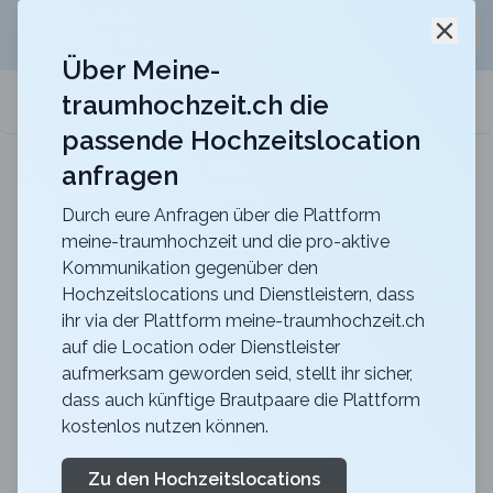
Jetzt kostenlos
unverbindliche Offerte
für eure
Schli
Hochzeitslocation anfordern!
Über Meine-
traumhochzeit.ch die
meine-traumhochzeit.ch
passende Hochzeitslocation
anfragen
Maxililian
Für eine unvergessliche Feier mit einer herrlich
rustikalen Atmosphäre
Durch eure Anfragen über die Plattform
meine-traumhochzeit und die pro-aktive
Zurück zur Suche
Kommunikation gegenüber den
Hochzeitslocations und Dienstleistern, dass
BOEING 777
ihr via der Plattform meine-traumhochzeit.ch
auf die Location oder Dienstleister
FLUGSIMULATOR
aufmerksam geworden seid, stellt ihr sicher,
4.9
dass auch künftige Brautpaare die Plattform
kostenlos nutzen können.
Gaming
ZH
Unterhaltung
Zürich
Merkliste
Link teilen
Zu den Hochzeitslocations