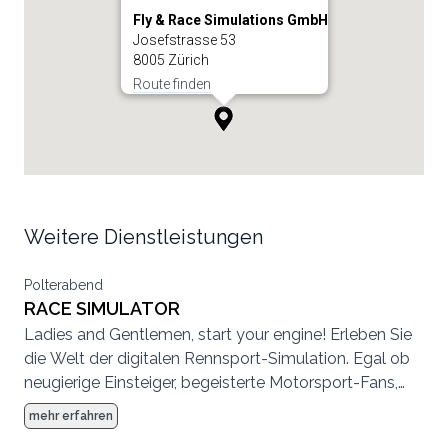
Fly & Race Simulations GmbH
Josefstrasse 53
8005 Zürich
Route finden
Weitere Dienstleistungen
Polterabend
RACE SIMULATOR
Ladies and Gentlemen, start your engine! Erleben Sie
die Welt der digitalen Rennsport-Simulation. Egal ob
neugierige Einsteiger, begeisterte Motorsport-Fans,
unermüdliche Konsolen-Racer oder gar aktive
mehr erfahren
Rennfahrer: Alle sind herzlich willkommen. Viel Spass