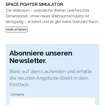
Reality Technologie geniessen Sie eine fantastische
SPACE FIGHTER SIMULATOR
Rundumsicht und steuern den Kampfjet auch in
Der Weltraum – unendliche Weiten, unerforschte
Bodennähe und mit Überschallgeschwindigkeit sicher
Dimensionen. Unser neuer Weltraumsimulator ist
und präzis. Nehmen Sie Platz in einem der
einzigartig – er kennt und es gibt keine Grenzen! Nach
modernsten militärischen Cockpits und erleben Sie
dem Briefing mit dem Space Instruktor begeben Sie
mehr erfahren
echtes Kampfjet-Feeling mit originalem Pilotenkombi
sich in den Space Simulator. Dabei werden Ihnen die
und Handschuhen.
Steuer- und Kontrollelemente erklärt. Als Commander
erforschen Sie den Weltraum, pilotieren den SPACE
SIMULATOR durch Sternennebel, entdecken neue
Abonniere unseren
Sterne, Planeten und landen auf deren Monden.
Newsletter.
Bleib auf dem Laufenden und erhalte
die neusten Angebote direkt in dein
Postfach.
Vorname