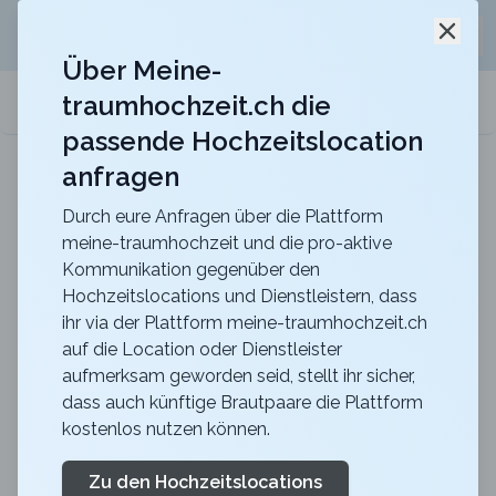
Jetzt kostenlos
unverbindliche Offerte
für eure
Schli
Hochzeitslocation anfordern!
Über Meine-
traumhochzeit.ch die
meine-traumhochzeit.ch
passende Hochzeitslocation
anfragen
Maxililian
Für eine unvergessliche Feier mit einer herrlich
rustikalen Atmosphäre
Durch eure Anfragen über die Plattform
meine-traumhochzeit und die pro-aktive
Zurück zur Suche
Kommunikation gegenüber den
Hochzeitslocations und Dienstleistern, dass
EVENT-PEARL GRILL |
ihr via der Plattform meine-traumhochzeit.ch
auf die Location oder Dienstleister
CHILL | PARTYBOOT
aufmerksam geworden seid, stellt ihr sicher,
5
dass auch künftige Brautpaare die Plattform
kostenlos nutzen können.
Partyboot
SG
Feiern
Rapperswil
Merkliste
Link teilen
Zu den Hochzeitslocations