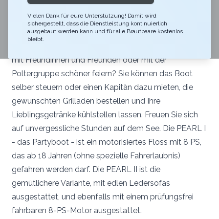
Bei Sonnenuntergang gemütlich über den See tuckern,
Vielen Dank für eure Unterstützung! Damit wird
Musik hören, feinste Grilladen geniessen, entspannt
sichergestellt, dass die Dienstleistung kontinuierlich
zurücklehnen oder tanzen: Wie lässt sich ein Abend
ausgebaut werden kann und für alle Brautpaare kostenlos
bleibt.
mit dem Team (mit beiden Booten bis 24 Personen),
mit Freundinnen und Freunden oder mit der
Poltergruppe schöner feiern? Sie können das Boot
selber steuern oder einen Kapitän dazu mieten, die
gewünschten Grilladen bestellen und Ihre
Lieblingsgetränke kühlstellen lassen. Freuen Sie sich
auf unvergessliche Stunden auf dem See. Die PEARL I
- das Partyboot - ist ein motorisiertes Floss mit 8 PS,
das ab 18 Jahren (ohne spezielle Fahrerlaubnis)
gefahren werden darf. Die PEARL II ist die
gemütlichere Variante, mit edlen Ledersofas
ausgestattet, und ebenfalls mit einem prüfungsfrei
fahrbaren 8-PS-Motor ausgestattet.