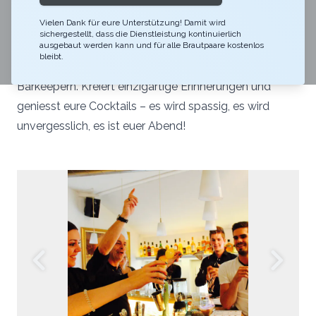
Mix it yourself, habt Spass dabei! Macht euren
Vielen Dank für eure Unterstützung! Damit wird
Polterabend unvergesslich mit unserem Fun-Mix-
sichergestellt, dass die Dienstleistung kontinuierlich
Cocktailkurs. Lernt in entspannter Atmosphäre das
ausgebaut werden kann und für alle Brautpaare kostenlos
bleibt.
Mixen von Drinks, angeleitet von unseren Profi-
Barkeepern. Kreiert einzigartige Erinnerungen und
geniesst eure Cocktails – es wird spassig, es wird
unvergesslich, es ist euer Abend!