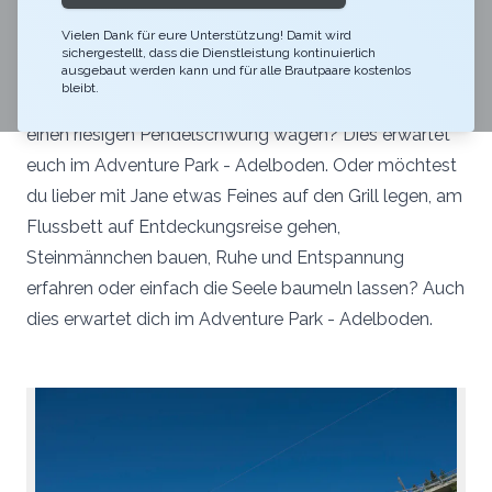
Wie Tarzan durch die Lüfte schwingen, beim Abseilen
Vielen Dank für eure Unterstützung! Damit wird
von einer Brücke den Adrenalinspiegel in die Höhe
sichergestellt, dass die Dienstleistung kontinuierlich
steigen lassen, mit Höchstgeschwindigkeit auf einer
ausgebaut werden kann und für alle Brautpaare kostenlos
bleibt.
Seilbahn über den Fluss gleiten und zu guter Letzt
einen riesigen Pendelschwung wagen? Dies erwartet
euch im Adventure Park - Adelboden. Oder möchtest
du lieber mit Jane etwas Feines auf den Grill legen, am
Flussbett auf Entdeckungsreise gehen,
Steinmännchen bauen, Ruhe und Entspannung
erfahren oder einfach die Seele baumeln lassen? Auch
dies erwartet dich im Adventure Park - Adelboden.