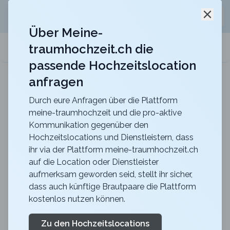
Jetzt kostenlos
unverbindliche Offerte
für eure
Schli
Hochzeitslocation anfordern!
Über Meine-
traumhochzeit.ch die
meine-traumhochzeit.ch
passende Hochzeitslocation
anfragen
Maxililian
Für eine unvergessliche Feier mit einer herrlich
rustikalen Atmosphäre
Durch eure Anfragen über die Plattform
meine-traumhochzeit und die pro-aktive
Zurück zur Suche
Kommunikation gegenüber den
Hochzeitslocations und Dienstleistern, dass
Adventure Park -
ihr via der Plattform meine-traumhochzeit.ch
auf die Location oder Dienstleister
Adelboden
aufmerksam geworden seid, stellt ihr sicher,
4.6
dass auch künftige Brautpaare die Plattform
kostenlos nutzen können.
Seilpark
BE
Action
Adelboden
Merkliste
Link teilen
Zu den Hochzeitslocations