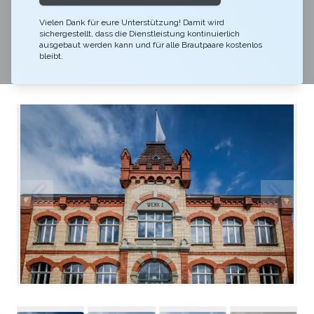
unser Küchenchef und sein Team für Sie ein
einmaliges kulinarisches Erlebnis. Spezialität: Ein ganz
Vielen Dank für eure Unterstützung! Damit wird
sichergestellt, dass die Dienstleistung kontinuierlich
spezieller Genuss sind die Köstlichkeiten von unserem
ausgebaut werden kann und für alle Brautpaare kostenlos
bleibt.
Holzkohlegrill.