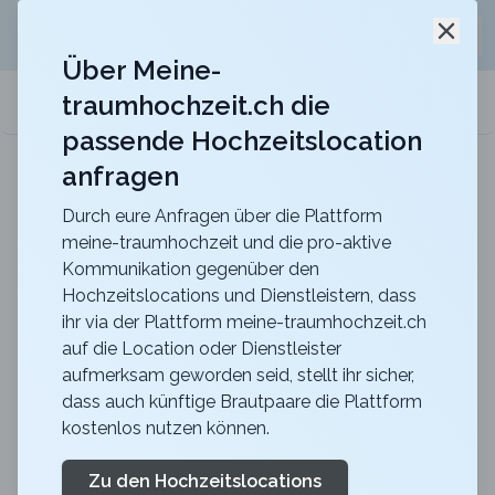
Jetzt kostenlos
unverbindliche Offerte
für eure
Schli
Hochzeitslocation anfordern!
Über Meine-
traumhochzeit.ch die
meine-traumhochzeit.ch
passende Hochzeitslocation
anfragen
b_smart hotel Schönenwerd
Für ein zauberhaftes Hochzeitsfest
Durch eure Anfragen über die Plattform
meine-traumhochzeit und die pro-aktive
Zurück zur Suche
Kommunikation gegenüber den
Hochzeitslocations und Dienstleistern, dass
Werk1
ihr via der Plattform meine-traumhochzeit.ch
auf die Location oder Dienstleister
4.4
aufmerksam geworden seid, stellt ihr sicher,
SG
dass auch künftige Brautpaare die Plattform
Apero
Gossau
kostenlos nutzen können.
Merkliste
Link teilen
Essen: Inspiriert von der Küche der ganzen Welt kreiert
Zu den Hochzeitslocations