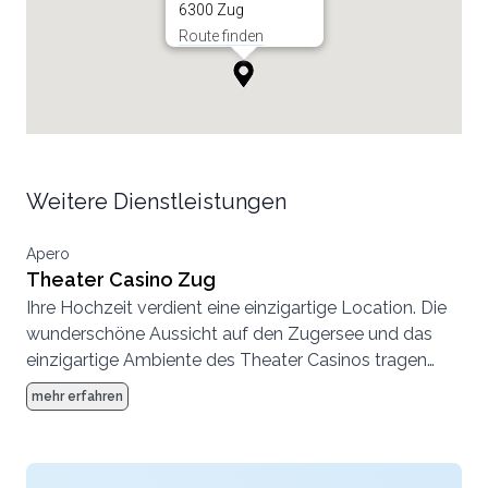
6300 Zug
Route finden
Weitere Dienstleistungen
Apero
Theater Casino Zug
Ihre Hochzeit verdient eine einzigartige Location. Die
wunderschöne Aussicht auf den Zugersee und das
einzigartige Ambiente des Theater Casinos tragen
dazu bei, dass Sie Ihren besonderen Tag nie vergessen
mehr erfahren
werden. Feiern Sie in unseren originalgetreu und stilvoll
sanierten Räumen. Ob kleine oder grosse Hochzeiten
– wir haben genug Auswahl und Platz. Gemeinsam mit