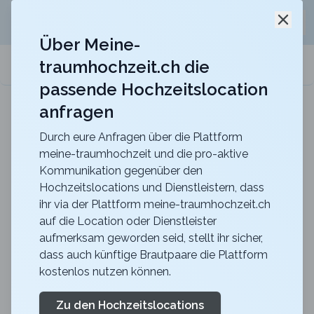
Jetzt kostenlos
unverbindliche Offerte
für eure
Schli
Hochzeitslocation anfordern!
Über Meine-
traumhochzeit.ch die
meine-traumhochzeit.ch
passende Hochzeitslocation
anfragen
ART DECO HOTEL MONTANA
Für eure Hochzeit mit einmaligem Blick auf den
Vierwaldstättersee
Durch eure Anfragen über die Plattform
meine-traumhochzeit und die pro-aktive
Zurück zur Suche
Kommunikation gegenüber den
Hochzeitslocations und Dienstleistern, dass
Theater Casino Zug
ihr via der Plattform meine-traumhochzeit.ch
auf die Location oder Dienstleister
4.4
aufmerksam geworden seid, stellt ihr sicher,
ZG
dass auch künftige Brautpaare die Plattform
Abendessen
kostenlos nutzen können.
Zug
Merkliste
Link teilen
Ihre Hochzeit verdient eine einzigartige Location. Die
Zu den Hochzeitslocations