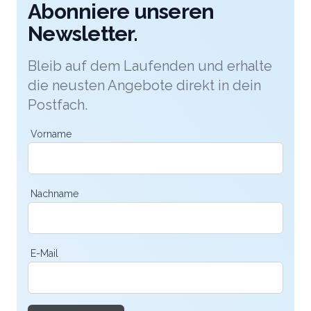
Ihnen gestalten wir Ihre Hochzeitsfeier, vom
Abonniere unseren
Brautstrauss bis zur Tischdekoration. Dazu gehört
Newsletter.
eine Auswahl von feinsten, marktfrischen
Lebensmitteln und Zutaten.
Bleib auf dem Laufenden und erhalte
die neusten Angebote direkt in dein
Postfach.
Vorname
Nachname
E-Mail