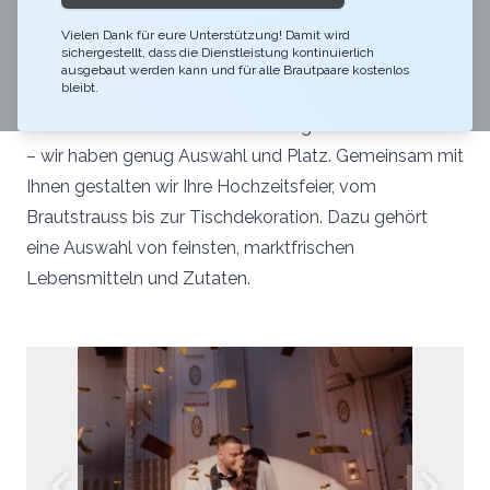
wunderschöne Aussicht auf den Zugersee und das
einzigartige Ambiente des Theater Casinos tragen
Vielen Dank für eure Unterstützung! Damit wird
sichergestellt, dass die Dienstleistung kontinuierlich
dazu bei, dass Sie Ihren besonderen Tag nie vergessen
ausgebaut werden kann und für alle Brautpaare kostenlos
bleibt.
werden. Feiern Sie in unseren originalgetreu und stilvoll
sanierten Räumen. Ob kleine oder grosse Hochzeiten
– wir haben genug Auswahl und Platz. Gemeinsam mit
Ihnen gestalten wir Ihre Hochzeitsfeier, vom
Brautstrauss bis zur Tischdekoration. Dazu gehört
eine Auswahl von feinsten, marktfrischen
Lebensmitteln und Zutaten.