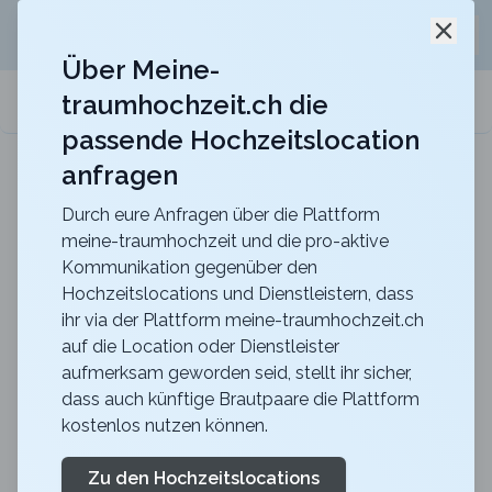
Jetzt kostenlos
unverbindliche Offerte
für eure
Schli
Hochzeitslocation anfordern!
Über Meine-
traumhochzeit.ch die
meine-traumhochzeit.ch
passende Hochzeitslocation
anfragen
Gurten-Pavillon
Für eure Hochzeit auf dem Gurten mit einer
traumhaften Sicht über die ganze Stadt Bern
Durch eure Anfragen über die Plattform
meine-traumhochzeit und die pro-aktive
Zurück zur Suche
Kommunikation gegenüber den
Hochzeitslocations und Dienstleistern, dass
Restaurant VA BENE -
ihr via der Plattform meine-traumhochzeit.ch
auf die Location oder Dienstleister
Restaurant
aufmerksam geworden seid, stellt ihr sicher,
4.6
dass auch künftige Brautpaare die Plattform
kostenlos nutzen können.
GR
Apero
Chur
Merkliste
Link teilen
Zu den Hochzeitslocations