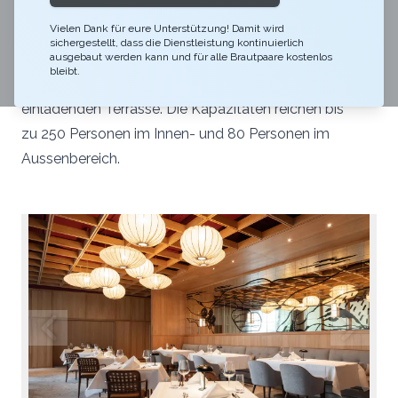
Noch auf der Suche nach dem perfekten Ort für Ihr
Vielen Dank für eure Unterstützung! Damit wird
Hochzeitsbankett? Das Restaurant VA BENE bietet
sichergestellt, dass die Dienstleistung kontinuierlich
modernes und elegantes Ambiente, und wenn es die
ausgebaut werden kann und für alle Brautpaare kostenlos
bleibt.
Witterung zulässt auch auf der wunderschönen und
einladenden Terrasse. Die Kapazitäten reichen bis
zu 250 Personen im Innen- und 80 Personen im
Aussenbereich.