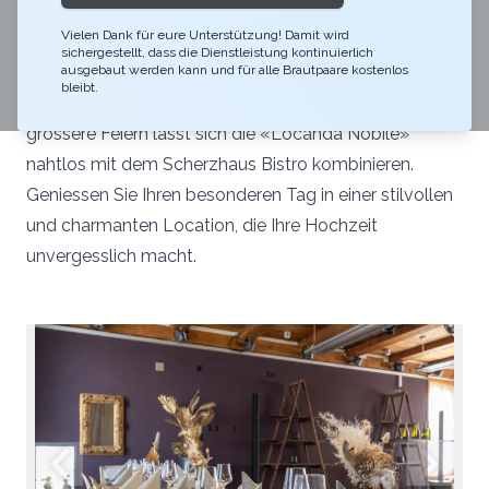
Locanda nobile – Die einzigartige Eventlocation Feiern
Vielen Dank für eure Unterstützung! Damit wird
Sie Ihre Traumhochzeit im Scherzhaus in Köniz. Unser
sichergestellt, dass die Dienstleistung kontinuierlich
exklusiver Festsaal «Locanda Nobile» verzaubert mit
ausgebaut werden kann und für alle Brautpaare kostenlos
bleibt.
seinem eleganten und einladenden Ambiente. Für
grössere Feiern lässt sich die «Locanda Nobile»
nahtlos mit dem Scherzhaus Bistro kombinieren.
Geniessen Sie Ihren besonderen Tag in einer stilvollen
und charmanten Location, die Ihre Hochzeit
unvergesslich macht.