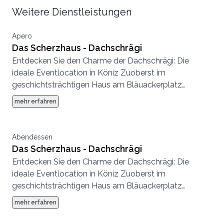
Weitere Dienstleistungen
Apero
Das Scherzhaus - Dachschrägi
Entdecken Sie den Charme der Dachschrägi: Die
ideale Eventlocation in Köniz Zuoberst im
geschichtsträchtigen Haus am Bläuackerplatz
befindet sich die «Dachschrägi». Sie bietet nicht nur
mehr erfahren
ein einzigartiges Ambiente im Herzen von Köniz
sondern auch eine herausragende Infrastruktur und ist
somit der ideale Ort für Ihr Hochzeitsfest. Der neu
Abendessen
renovierte Raum behält dank der schrägen
Das Scherzhaus - Dachschrägi
Holzbalken seinen historischen Charme und verleiht
Entdecken Sie den Charme der Dachschrägi: Die
Ihrem Fest eine besondere Atmosphäre. Unsere
ideale Eventlocation in Köniz Zuoberst im
flexible Ausstattung ermöglicht es Ihnen, den Raum
geschichtsträchtigen Haus am Bläuackerplatz
ganz nach Ihren Wünschen zu gestalten und Ihre
befindet sich die «Dachschrägi». Sie bietet nicht nur
mehr erfahren
Veranstaltung zum Erfolg zu führen.
ein einzigartiges Ambiente im Herzen von Köniz
sondern auch eine herausragende Infrastruktur und ist