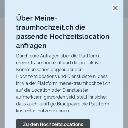
Jetzt kostenlos
unverbindliche Offerte
für eure
Schli
Hochzeitslocation anfordern!
Über Meine-
traumhochzeit.ch die
meine-traumhochzeit.ch
passende Hochzeitslocation
anfragen
b_smart hotel Schönenwerd
Für ein zauberhaftes Hochzeitsfest
Durch eure Anfragen über die Plattform
meine-traumhochzeit und die pro-aktive
Zurück zur Suche
Kommunikation gegenüber den
Hochzeitslocations und Dienstleistern, dass
Das Scherzhaus - Locanda
ihr via der Plattform meine-traumhochzeit.ch
auf die Location oder Dienstleister
nobile
aufmerksam geworden seid, stellt ihr sicher,
4.5
dass auch künftige Brautpaare die Plattform
kostenlos nutzen können.
BE
Apero
Köniz
Merkliste
Link teilen
Zu den Hochzeitslocations