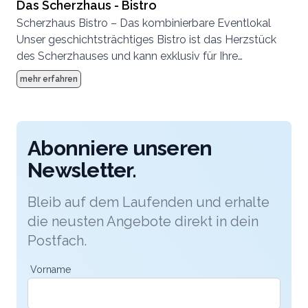
Das Scherzhaus - Bistro
Sie auf unserer sonnigen Terrasse mit 60 Plätzen im
Scherzhaus Bistro – Das kombinierbare Eventlokal
Sommer. Für grösere Feiern kombinieren Sie das Bistro
Unser geschichtsträchtiges Bistro ist das Herzstück
mit weiteren einzigartigen Veranstaltungsräumen wie
des Scherzhauses und kann exklusiv für Ihre
der Locanda nobile.
Hochzeitsfeier gemietet werden. Im Alltag ein
mehr erfahren
beliebter Treffpunkt für Jung und Alt, verwandelt sich
unser Bistro für Ihren besonderen Tag in eine stilvolle
Eventlocation. Geniessen Sie die gemütliche
Atmosphäre an kalten Wintertagen drinnen oder feiern
Abonniere unseren
Sie auf unserer sonnigen Terrasse mit 60 Plätzen im
Newsletter.
Sommer. Für grösere Feiern kombinieren Sie das Bistro
mit weiteren einzigartigen Veranstaltungsräumen wie
Bleib auf dem Laufenden und erhalte
der Locanda nobile.
die neusten Angebote direkt in dein
Postfach.
Vorname