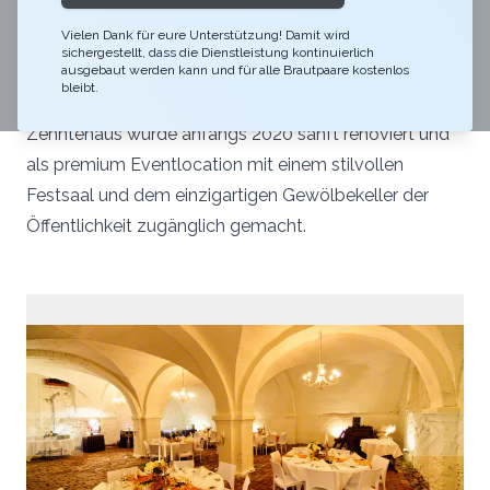
Das Schloss Elgg, auf wessen Grundstück das
Vielen Dank für eure Unterstützung! Damit wird
Zehntenhaus steht, findet sich erstmals im Jahre 1166
sichergestellt, dass die Dienstleistung kontinuierlich
n.Chr. in den Geschichtsbüchern wieder und gehört zu
ausgebaut werden kann und für alle Brautpaare kostenlos
bleibt.
den originalbelassendsten Schlössern Europas. Das
Zehntehaus wurde anfangs 2020 sanft renoviert und
als premium Eventlocation mit einem stilvollen
Festsaal und dem einzigartigen Gewölbekeller der
Öffentlichkeit zugänglich gemacht.