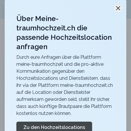
Jetzt kostenlos
unverbindliche Offerte
für eure
Schli
Hochzeitslocation anfordern!
Über Meine-
traumhochzeit.ch die
meine-traumhochzeit.ch
passende Hochzeitslocation
anfragen
b_smart hotel Schönenwerd
Für ein zauberhaftes Hochzeitsfest
Durch eure Anfragen über die Plattform
meine-traumhochzeit und die pro-aktive
Zurück zur Suche
Kommunikation gegenüber den
Hochzeitslocations und Dienstleistern, dass
Zehntenhaus beim Schloss
ihr via der Plattform meine-traumhochzeit.ch
auf die Location oder Dienstleister
Elgg
aufmerksam geworden seid, stellt ihr sicher,
4.7
dass auch künftige Brautpaare die Plattform
kostenlos nutzen können.
ZH
Apero
Elgg
Merkliste
Link teilen
Zu den Hochzeitslocations