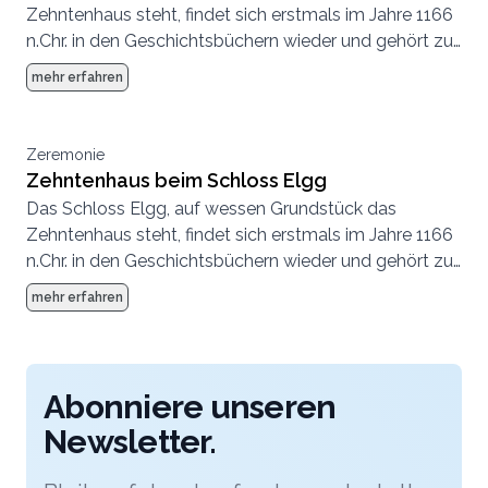
Zehntenhaus steht, findet sich erstmals im Jahre 1166
n.Chr. in den Geschichtsbüchern wieder und gehört zu
den originalbelassendsten Schlössern Europas. Das
mehr erfahren
Zehntehaus wurde anfangs 2020 sanft renoviert und
als premium Eventlocation mit einem stilvollen
Festsaal und dem einzigartigen Gewölbekeller der
Zeremonie
Öffentlichkeit zugänglich gemacht.
Zehntenhaus beim Schloss Elgg
Das Schloss Elgg, auf wessen Grundstück das
Zehntenhaus steht, findet sich erstmals im Jahre 1166
n.Chr. in den Geschichtsbüchern wieder und gehört zu
den originalbelassendsten Schlössern Europas. Das
mehr erfahren
Zehntehaus wurde anfangs 2020 sanft renoviert und
als premium Eventlocation mit einem stilvollen
Festsaal und dem einzigartigen Gewölbekeller der
Öffentlichkeit zugänglich gemacht.
Abonniere unseren
Newsletter.